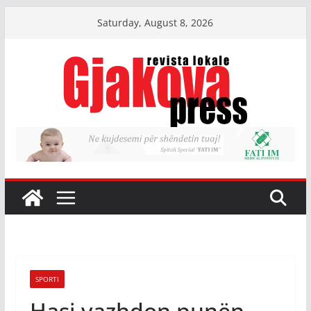
Skip
Saturday, August 8, 2026
to
content
SPORTI
Hasi vazhdon punën