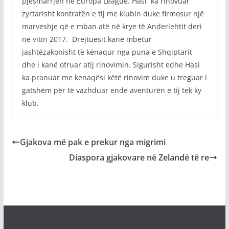
pjesmarrjen në Europa League. Hasi ka rinovuar
zyrtarisht kontratën e tij me klubin duke firmosur një
marveshje që e mban atë në krye të Anderlehtit deri
në vitin 2017. Drejtuesit kanë mbetur
jashtëzakonisht të kënaqur nga puna e Shqiptarit
dhe i kanë ofruar atij rinovimin. Sigurisht edhe Hasi
ka pranuar me kenaqësi këtë rinovim duke u treguar i
gatshëm për të vazhduar ende aventurën e tij tek ky
klub.
Gjakova më pak e prekur nga migrimi
Diaspora gjakovare në Zelandë të re