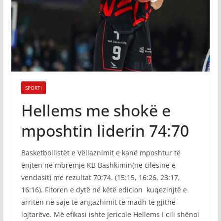
SPORTI
Hellems me shokë e
mposhtin liderin 74:70
Basketbollistët e Vëllaznimit e kanë mposhtur të
enjten në mbrëmje KB Bashkimin(në cilësinë e
vendasit) me rezultat 70:74. (15:15, 16:26, 23:17,
16:16). Fitoren e dytë në këtë edicion kuqezinjtë e
arritën në saje të angazhimit të madh të gjithë
lojtarëve. Më efikasi ishte Jericole Hellems I cili shënoi