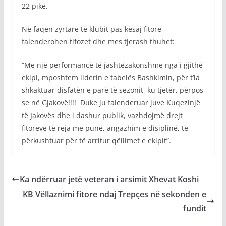
22 pikë.
Në faqen zyrtare të klubit pas kësaj fitore
falenderohen tifozet dhe mes tjerash thuhet:
“Me një performancë të jashtëzakonshme nga i gjithë
ekipi, mposhtem liderin e tabelës Bashkimin, për t’ia
shkaktuar disfatën e parë të sezonit, ku tjetër, përpos
se në Gjakovë!!!! Duke ju falenderuar juve Kuqezinjë
të Jakovës dhe i dashur publik, vazhdojmë drejt
fitoreve të reja me punë, angazhim e disiplinë, të
përkushtuar për të arritur qëllimet e ekipit”.
Ka ndërruar jetë veteran i arsimit Xhevat Koshi
KB Vëllaznimi fitore ndaj Trepçes në sekonden e
fundit