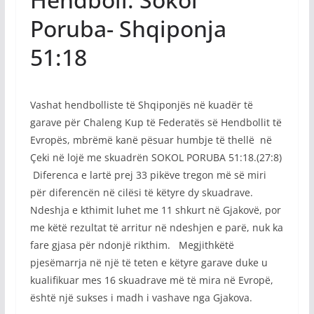
Poruba- Shqiponja
51:18
Vashat hendbolliste të Shqiponjës në kuadër të
garave për Chaleng Kup të Federatës së Hendbollit të
Evropës, mbrëmë kanë pësuar humbje të thellë në
Çeki në lojë me skuadrën SOKOL PORUBA 51:18.(27:8)
Diferenca e lartë prej 33 pikëve tregon më së miri
për diferencën në cilësi të këtyre dy skuadrave.
Ndeshja e kthimit luhet me 11 shkurt në Gjakovë, por
me këtë rezultat të arritur në ndeshjen e parë, nuk ka
fare gjasa për ndonjë rikthim. Megjithkëtë
pjesëmarrja në një të teten e këtyre garave duke u
kualifikuar mes 16 skuadrave më të mira në Evropë,
është një sukses i madh i vashave nga Gjakova.