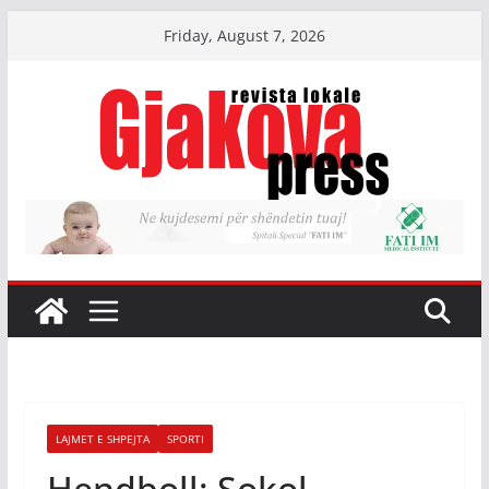
Skip
Friday, August 7, 2026
to
content
LAJMET E SHPEJTA
SPORTI
Hendboll: Sokol