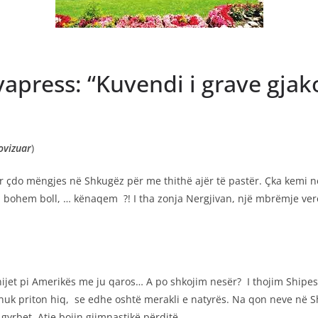
press: “Kuvendi i grave gjak
ovizuar
)
ër çdo mëngjes në Shkugëz për me thithë ajër të pastër. Çka kemi n
n … bohem boll, … kënaqem ?! I tha zonja Nergjivan, një mbrëmje vere
nijet pi Amerikës me ju qaros… A po shkojim nesër? I thojim Shipe
nuk priton hiq, se edhe oshtë merakli e natyrës. Na qon neve në Sh
yrbet. Atje bojin gjimnastikë përditë…