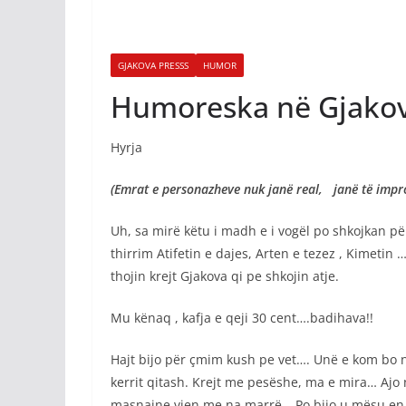
GJAKOVA PRESSS
HUMOR
Humoreska në Gjakova
Hyrja
(Emrat e personazheve nuk janë real, janë të impr
Uh, sa mirë këtu i madh e i vogël po shkojkan p
thirrim Atifetin e dajes, Arten e tezez , Kimeti
thojin krejt Gjakova qi pe shkojin atje.
Mu kënaq , kafja e qeji 30 cent….badihava!!
Hajt bijo për çmim kush pe vet…. Unë e kom bo 
kerrit qitash. Krejt me pesëshe, ma e mira… Ajo 
masnajne vjen me na marrë… Po bijo u mësu en g