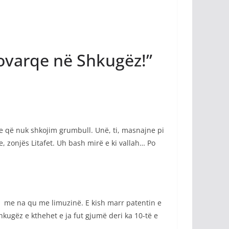
ovarqe në Shkugëz!”
e që nuk shkojim grumbull. Unë, ti, masnajne pi
, zonjës Litafet. Uh bash mirë e ki vallah… Po
s me na qu me limuzinë. E kish marr patentin e
kugëz e kthehet e ja fut gjumë deri ka 10-të e