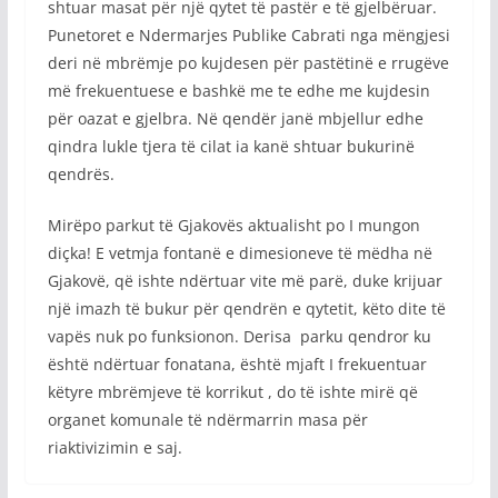
shtuar masat për një qytet të pastër e të gjelbëruar.
Punetoret e Ndermarjes Publike Cabrati nga mëngjesi
deri në mbrëmje po kujdesen për pastëtinë e rrugëve
më frekuentuese e bashkë me te edhe me kujdesin
për oazat e gjelbra. Në qendër janë mbjellur edhe
qindra lukle tjera të cilat ia kanë shtuar bukurinë
qendrës.
Mirëpo parkut të Gjakovës aktualisht po I mungon
diçka! E vetmja fontanë e dimesioneve të mëdha në
Gjakovë, që ishte ndërtuar vite më parë, duke krijuar
një imazh të bukur për qendrën e qytetit, këto dite të
vapës nuk po funksionon. Derisa parku qendror ku
është ndërtuar fonatana, është mjaft I frekuentuar
këtyre mbrëmjeve të korrikut , do të ishte mirë që
organet komunale të ndërmarrin masa për
riaktivizimin e saj.