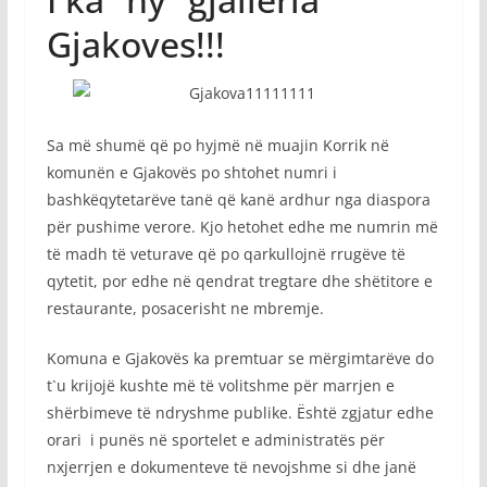
Gjakoves!!!
Sa më shumë që po hyjmë në muajin Korrik në
komunën e Gjakovës po shtohet numri i
bashkëqytetarëve tanë që kanë ardhur nga diaspora
për pushime verore. Kjo hetohet edhe me numrin më
të madh të veturave që po qarkullojnë rrugëve të
qytetit, por edhe në qendrat tregtare dhe shëtitore e
restaurante, posacerisht ne mbremje.
Komuna e Gjakovës ka premtuar se mërgimtarëve do
t`u krijojë kushte më të volitshme për marrjen e
shërbimeve të ndryshme publike. Është zgjatur edhe
orari i punës në sportelet e administratës për
nxjerrjen e dokumenteve të nevojshme si dhe janë