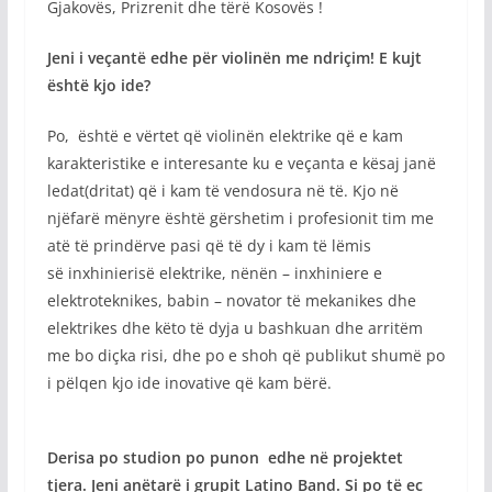
Gjakovës, Prizrenit dhe tërë Kosovës !
Jeni i veçantë edhe për violinën me ndriçim! E kujt
është kjo ide?
Po, është e vërtet që violinën elektrike që e kam
karakteristike e interesante ku e veçanta e kësaj janë
ledat(dritat) që i kam të vendosura në të. Kjo në
njëfarë mënyre është gërshetim i profesionit tim me
atë të prindërve pasi që të dy i kam të lëmis
së inxhinierisë elektrike, nënën – inxhiniere e
elektroteknikes, babin – novator të mekanikes dhe
elektrikes dhe këto të dyja u bashkuan dhe arritëm
me bo diçka risi, dhe po e shoh që publikut shumë po
i pëlqen kjo ide inovative që kam bërë.
Derisa po studion po punon edhe në projektet
tjera. Jeni anëtarë i grupit Latino Band. Si po të ec