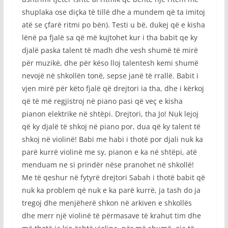
shuplaka ose diçka të tillë dhe a mundem që ta imitoj
atë se çfarë ritmi po bën). Testi u bë, dukej që e kisha
lënë pa fjalë sa që më kujtohet kur i tha babit qe ky
djalë paska talent të madh dhe vesh shumë të mirë
për muzikë, dhe për këso lloj talentesh kemi shumë
nevojë në shkollën tonë, sepse janë të rrallë. Babit i
vjen mirë për këto fjalë që drejtori ia tha, dhe i kërkoj
që të më regjistroj në piano pasi që veç e kisha
pianon elektrike në shtëpi. Drejtori, tha Jo! Nuk lejoj
që ky djalë të shkoj në piano por, dua që ky talent të
shkoj në violinë! Babi me habi i thotë por djali nuk ka
parë kurrë violinë me sy, pianon e ka në shtëpi, atë
menduam ne si prindër nëse pranohet në shkollë!
Me të qeshur në fytyrë drejtori Sabah i thotë babit që
nuk ka problem që nuk e ka parë kurrë, ja tash do ja
tregoj dhe menjëherë shkon në arkiven e shkollës
dhe merr një violinë të përmasave të krahut tim dhe