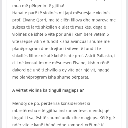
mua më pëlqenin të gjitha!
Hapat e parë të violinës mi japi mësuesja e violinës
prof. Elvane Qorri, me të cilën fillova dhe mbarova me
sukses të lartë shkollën e ulët të muzikës, dega e
violinës që ishte 6 vite por unë i kam bërë vetëm 5
vite (sepse vitin e fundit kisha avancuar shumë me
planëprogram dhe drejtori i viteve të fundit te
shkollës fillore në atë kohë ishte prof. Astrit Pallaska, i
cili në konsultim me mësuesen Elvane, kishin rënë
dakord që unë ti zhvilloja dy vite për një vit, ngaqë
me planëprogram isha shume përpara).
A vërtet violina ka tingull magjeps a?
Mendoj që po, përderisa konsiderohet si
mbretëresha e të gjitha instrumenteve, mendoj që
tingulli i saj është shumë unik dhe magjeps. Këtë gjë
ndër vite e kanë thënë edhe kompozitorët më të