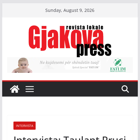
Skip
Sunday, August 9, 2026
to
content
INTERVISTA
Intervista: Taulant Rruci