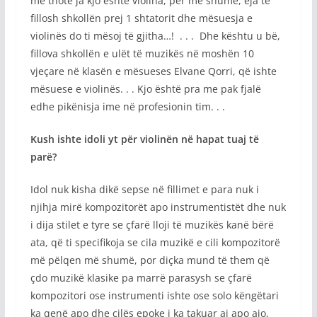
më thotë ja kjo është violina, për më shumë, eja të
fillosh shkollën prej 1 shtatorit dhe mësuesja e
violinës do ti mësoj të gjitha…! . . . Dhe kështu u bë,
fillova shkollën e ulët të muzikës në moshën 10
vjeçare në klasën e mësueses Elvane Qorri, që ishte
mësuese e violinës. . . Kjo është pra me pak fjalë
edhe pikënisja ime në profesionin tim. . .
Kush ishte idoli yt për violinën në hapat tuaj të
parë?
Idol nuk kisha dikë sepse në fillimet e para nuk i
njihja mirë kompozitorët apo instrumentistët dhe nuk
i dija stilet e tyre se çfarë lloji të muzikës kanë bërë
ata, që ti specifikoja se cila muzikë e cili kompozitorë
më pëlqen më shumë, por diçka mund të them që
çdo muzikë klasike pa marrë parasysh se çfarë
kompozitori ose instrumenti ishte ose solo këngëtari
ka qenë apo dhe cilës epoke i ka takuar ai apo ajo,