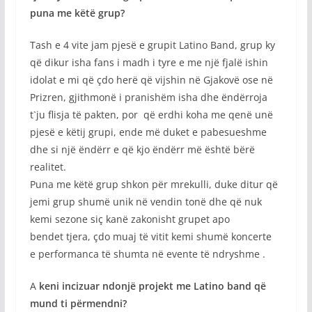
puna me këtë grup?
Tash e 4 vite jam pjesë e grupit Latino Band, grup ky
që dikur isha fans i madh i tyre e me një fjalë ishin
idolat e mi që çdo herë që vijshin në Gjakovë ose në
Prizren, gjithmonë i pranishëm isha dhe ëndërroja
t`ju flisja të pakten, por që erdhi koha me qenë unë
pjesë e këtij grupi, ende më duket e pabesueshme
dhe si një ëndërr e që kjo ëndërr më është bërë
realitet.
Puna me këtë grup shkon për mrekulli, duke ditur që
jemi grup shumë unik në vendin tonë dhe që nuk
kemi sezone siç kanë zakonisht grupet apo
bendet tjera, çdo muaj të vitit kemi shumë koncerte
e performanca të shumta në evente të ndryshme .
A
keni incizuar ndonjë projekt me Latino band që
mund ti përmendni?