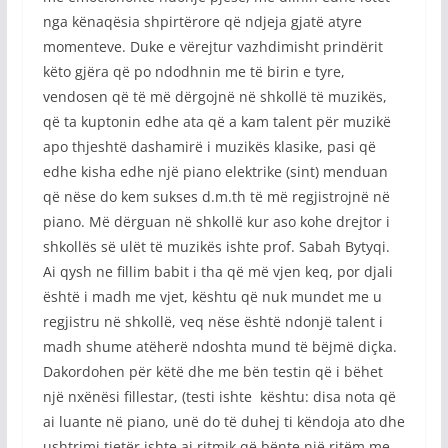
nga kënaqësia shpirtërore që ndjeja gjatë atyre
momenteve. Duke e vërejtur vazhdimisht prindërit
këto gjëra që po ndodhnin me të birin e tyre,
vendosen që të më dërgojnë në shkollë të muzikës,
që ta kuptonin edhe ata që a kam talent për muzikë
apo thjeshtë dashamirë i muzikës klasike, pasi që
edhe kisha edhe një piano elektrike (sint) menduan
që nëse do kem sukses d.m.th të më regjistrojnë në
piano. Më dërguan në shkollë kur aso kohe drejtor i
shkollës së ulët të muzikës ishte prof. Sabah Bytyqi.
Ai qysh ne fillim babit i tha që më vjen keq, por djali
është i madh me vjet, kështu që nuk mundet me u
regjistru në shkollë, veq nëse është ndonjë talent i
madh shume atëherë ndoshta mund të bëjmë diçka.
Dakordohen për këtë dhe me bën testin që i bëhet
një nxënësi fillestar, (testi ishte kështu: disa nota që
ai luante në piano, unë do të duhej ti këndoja ato dhe
ushtrimi tjetër ishte ai ritmik që bënte një ritëm me