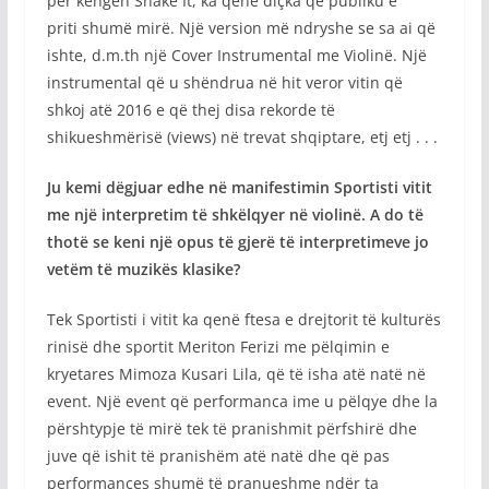
për këngën Shake It, ka qenë diçka që publiku e
priti shumë mirë. Një version më ndryshe se sa ai që
ishte, d.m.th një Cover Instrumental me Violinë. Një
instrumental që u shëndrua në hit veror vitin që
shkoj atë 2016 e që thej disa rekorde të
shikueshmërisë (views) në trevat shqiptare, etj etj . . .
Ju kemi dëgjuar edhe në manifestimin Sportisti vitit
me një interpretim të shkëlqyer në violinë. A do të
thotë se keni një opus të gjerë të interpretimeve jo
vetëm të muzikës klasike?
Tek Sportisti i vitit ka qenë ftesa e drejtorit të kulturës
rinisë dhe sportit Meriton Ferizi me pëlqimin e
kryetares Mimoza Kusari Lila, që të isha atë natë në
event. Një event që performanca ime u pëlqye dhe la
përshtypje të mirë tek të pranishmit përfshirë dhe
juve që ishit të pranishëm atë natë dhe që pas
performances shumë të pranueshme ndër ta