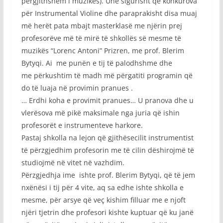
përgjithshëm i muzikës). Unë sigurisht që konkurova
për Instrumental Violine dhe paraprakisht disa muaj
më herët pata mbajt masterklasë me njërin prej
profesorëve më të mirë të shkollës së mesme të
muzikës “Lorenc Antoni” Prizren, me prof. Blerim
Bytyqi. Ai me punën e tij të palodhshme dhe
me përkushtim të madh më përgatiti programin që
do të luaja në provimin pranues .
… Erdhi koha e provimit pranues… U pranova dhe u
vlerësova më pikë maksimale nga juria që ishin
profesorët e instrumenteve harkore.
Pastaj shkolla na lejon që gjithësecilit instrumentist
të përzgjedhim profesorin me të cilin dëshirojmë të
studiojmë në vitet në vazhdim.
Përzgjedhja ime ishte prof. Blerim Bytyqi, që të jem
nxënësi i tij për 4 vite, aq sa edhe ishte shkolla e
mesme, për arsye që veç kishim filluar me e njoft
njëri tjetrin dhe profesori kishte kuptuar që ku janë