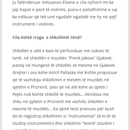
ju falënderuar mësueses Elvane e cila njiherit mi ka
jap hapat e parë të violinës, puna e palodhshme e saj
ka ndikuar që tek unë ngadalë ngadalë me hy në qejf
instrumenti i violinës.
Cila është rruga e shkollimit tënd?
Shkollën e ulët e kam të përfunduar me sukses të
lartë, në shkollën e muzikës “Prenk Jakova” Gjakovë,
pastaj në mungesë të shkollës së mesme në Gjakovë,
drejtori i aso kohe Astrit Pallaska më kishte propozuar
që të vazhdoja shkollimin e mesëm të muzikës në
qytetin e Prizrenit, pasi që në atë kohe as qyteti i
Pejës nuk kishte shkollë të muzikës….Vendosa me
shku në qytetin e Prizrenit me vazhdu shkollën e
mesme të muzikës… Ka qenë testi pranues për kush
do të regjistroj shkollimin si “instrumental” (d.m.th të
studioj instrumentin) dhe shkollimi “teorik” (studim i