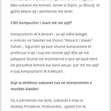
këto suksese me krenari, zemër e shpirt, ju dhuroj të
gjithë këtyre që i përmenda më lartë!
Cilët kompozitor i luani më me qejf?
Kompozitorin W.A.Mozart , sa që edhe kolegët
e violinës në fakultet më thonin “Mozarti i klasës”
hahah… Sigurisht që kam shumë kompozitorë të
preferuar e që i luaj me shumë qejf dhe që më
pëlqejnë shumë me krijimtarinë e tyre që kanë bërë
në periudhat kohore kur kanë jetuar, por më me qejf
e luaj kompozitorin W.A.Mozart .
Kujt ia dedikoni sukseset tua në interpretimin e
muzikës klasike?
Siç e përmenda me lartë, sukseset e mija ia
dedikoj Prindërve, Profesorëve , qytetit tim te