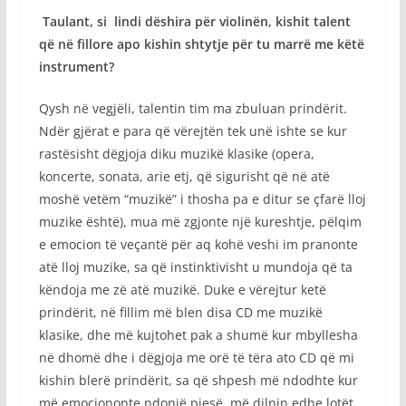
Taulant, si lindi dëshira për violinën, kishit talent
që në fillore apo kishin shtytje për tu marrë me këtë
instrument?
Qysh në vegjëli, talentin tim ma zbuluan prindërit.
Ndër gjërat e para që vërejtën tek unë ishte se kur
rastësisht dëgjoja diku muzikë klasike (opera,
koncerte, sonata, arie etj, që sigurisht që në atë
moshë vetëm “muzikë” i thosha pa e ditur se çfarë lloj
muzike është), mua më zgjonte një kureshtje, pëlqim
e emocion të veçantë për aq kohë veshi im pranonte
atë lloj muzike, sa që instinktivisht u mundoja që ta
këndoja me zë atë muzikë. Duke e vërejtur ketë
prindërit, në fillim më blen disa CD me muzikë
klasike, dhe më kujtohet pak a shumë kur mbyllesha
në dhomë dhe i dëgjoja me orë të tëra ato CD që mi
kishin blerë prindërit, sa që shpesh më ndodhte kur
më emociononte ndonjë pjesë, më dilnin edhe lotët