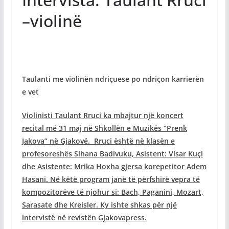
–violinë
Taulanti me violinën ndriçuese po ndriçon karrierën
e vet
Violinisti Taulant Rruci ka mbajtur një koncert
recital më 31 maj në Shkollën e Muzikës “Prenk
Jakova” në Gjakovë. Rruci është në klasën e
profesoreshës Sihana Badivuku, Asistent: Visar Kuçi
dhe Asistente: Mrika Hoxha gjersa korepetitor Adem
Hasani. Në këtë program janë të përfshirë vepra të
kompozitorëve të njohur si: Bach, Paganini, Mozart,
Sarasate dhe Kreisler. Ky ishte shkas për një
intervistë në revistën Gjakovapress.