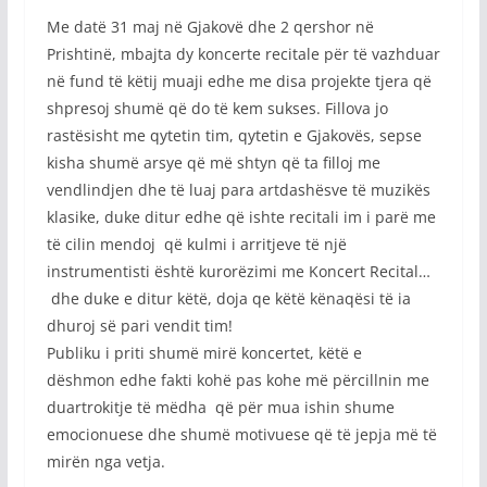
Me datë 31 maj në Gjakovë dhe 2 qershor në
Prishtinë, mbajta dy koncerte recitale për të vazhduar
në fund të këtij muaji edhe me disa projekte tjera që
shpresoj shumë që do të kem sukses. Fillova jo
rastësisht me qytetin tim, qytetin e Gjakovës, sepse
kisha shumë arsye që më shtyn që ta filloj me
vendlindjen dhe të luaj para artdashësve të muzikës
klasike, duke ditur edhe që ishte recitali im i parë me
të cilin mendoj që kulmi i arritjeve të një
instrumentisti është kurorëzimi me Koncert Recital…
dhe duke e ditur këtë, doja qe këtë kënaqësi të ia
dhuroj së pari vendit tim!
Publiku i priti shumë mirë koncertet, këtë e
dëshmon edhe fakti kohë pas kohe më përcillnin me
duartrokitje të mëdha që për mua ishin shume
emocionuese dhe shumë motivuese që të jepja më të
mirën nga vetja.