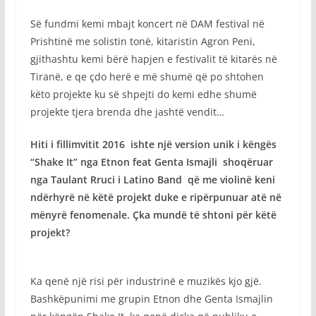
Së fundmi kemi mbajt koncert në DAM festival në
Prishtinë me solistin tonë, kitaristin Agron Peni,
gjithashtu kemi bërë hapjen e festivalit të kitarës në
Tiranë, e qe çdo herë e më shumë që po shtohen
këto projekte ku së shpejti do kemi edhe shumë
projekte tjera brenda dhe jashtë vendit…
Hiti i fillimvitit 2016 ishte një version unik i këngës
“Shake It” nga Etnon feat Genta Ismajli shoqëruar
nga Taulant Rruci i Latino Band që me violinë keni
ndërhyrë në këtë projekt duke e ripërpunuar atë në
mënyrë fenomenale. Çka mundë të shtoni për këtë
projekt?
Ka qenë një risi për industrinë e muzikës kjo gjë.
Bashkëpunimi me grupin Etnon dhe Genta Ismajlin