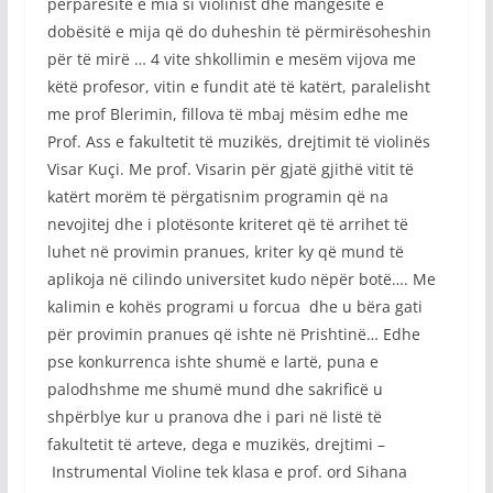
përparësitë e mia si violinist dhe mangësitë e
dobësitë e mija që do duheshin të përmirësoheshin
për të mirë … 4 vite shkollimin e mesëm vijova me
këtë profesor, vitin e fundit atë të katërt, paralelisht
me prof Blerimin, fillova të mbaj mësim edhe me
Prof. Ass e fakultetit të muzikës, drejtimit të violinës
Visar Kuçi. Me prof. Visarin për gjatë gjithë vitit të
katërt morëm të përgatisnim programin që na
nevojitej dhe i plotësonte kriteret që të arrihet të
luhet në provimin pranues, kriter ky që mund të
aplikoja në cilindo universitet kudo nëpër botë…. Me
kalimin e kohës programi u forcua dhe u bëra gati
për provimin pranues që ishte në Prishtinë… Edhe
pse konkurrenca ishte shumë e lartë, puna e
palodhshme me shumë mund dhe sakrificë u
shpërblye kur u pranova dhe i pari në listë të
fakultetit të arteve, dega e muzikës, drejtimi –
Instrumental Violine tek klasa e prof. ord Sihana