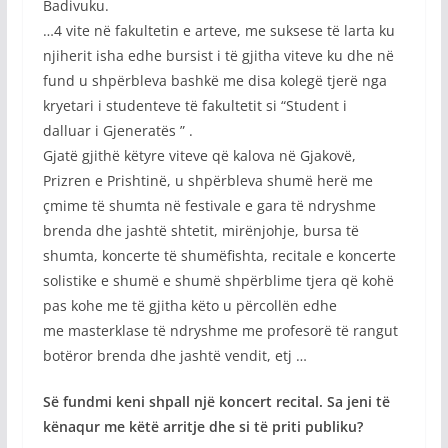
Badivuku.
…4 vite në fakultetin e arteve, me suksese të larta ku
njiherit isha edhe bursist i të gjitha viteve ku dhe në
fund u shpërbleva bashkë me disa kolegë tjerë nga
kryetari i studenteve të fakultetit si “Student i
dalluar i Gjeneratës ” .
Gjatë gjithë këtyre viteve që kalova në Gjakovë,
Prizren e Prishtinë, u shpërbleva shumë herë me
çmime të shumta në festivale e gara të ndryshme
brenda dhe jashtë shtetit, mirënjohje, bursa të
shumta, koncerte të shumëfishta, recitale e koncerte
solistike e shumë e shumë shpërblime tjera që kohë
pas kohe me të gjitha këto u përcollën edhe
me masterklase të ndryshme me profesorë të rangut
botëror brenda dhe jashtë vendit, etj …
Së fundmi keni shpall një koncert recital. Sa jeni të
kënaqur me këtë arritje dhe si të priti publiku?