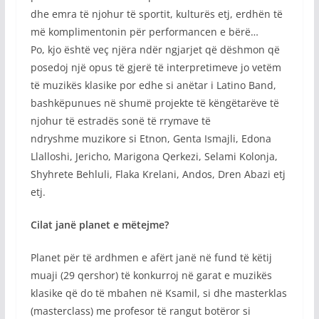
dhe emra të njohur të sportit, kulturës etj, erdhën të
më komplimentonin për performancen e bërë…
Po, kjo është veç njëra ndër ngjarjet që dëshmon që
posedoj një opus të gjerë të interpretimeve jo vetëm
të muzikës klasike por edhe si anëtar i Latino Band,
bashkëpunues në shumë projekte të këngëtarëve të
njohur të estradës sonë të rrymave të
ndryshme muzikore si Etnon, Genta Ismajli, Edona
Llalloshi, Jericho, Marigona Qerkezi, Selami Kolonja,
Shyhrete Behluli, Flaka Krelani, Andos, Dren Abazi etj
etj.
Cilat janë planet e mëtejme?
Planet për të ardhmen e afërt janë në fund të këtij
muaji (29 qershor) të konkurroj në garat e muzikës
klasike që do të mbahen në Ksamil, si dhe masterklas
(masterclass) me profesor të rangut botëror si