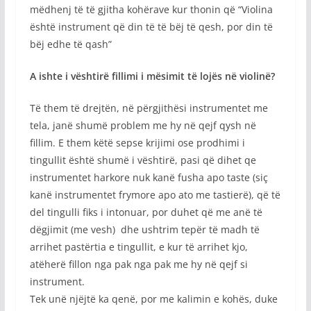
mëdhenj të të gjitha kohërave kur thonin që “Violina
është instrument që din të të bëj të qesh, por din të
bëj edhe të qash”
A ishte i vështirë fillimi i mësimit të lojës në violinë?
Të them të drejtën, në përgjithësi instrumentet me
tela, janë shumë problem me hy në qejf qysh në
fillim. E them këtë sepse krijimi ose prodhimi i
tingullit është shumë i vështirë, pasi që dihet qe
instrumentet harkore nuk kanë fusha apo taste (siç
kanë instrumentet frymore apo ato me tastierë), që të
del tingulli fiks i intonuar, por duhet që me anë të
dëgjimit (me vesh) dhe ushtrim tepër të madh të
arrihet pastërtia e tingullit, e kur të arrihet kjo,
atëherë fillon nga pak nga pak me hy në qejf si
instrument.
Tek unë njëjtë ka qenë, por me kalimin e kohës, duke