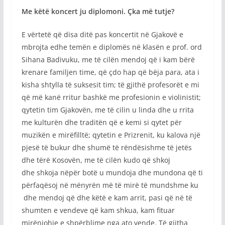
Me këtë koncert ju diplomoni. Çka më tutje?
E vërtetë që disa ditë pas koncertit në Gjakovë e
mbrojta edhe temën e diplomës në klasën e prof. ord
Sihana Badivuku, me të cilën mendoj që i kam bërë
krenare familjen time, që çdo hap që bëja para, ata i
kisha shtylla të suksesit tim; të gjithë profesorët e mi
që më kanë rritur bashkë me profesionin e violinistit;
qytetin tim Gjakovën, me të cilin u linda dhe u rrita
me kulturën dhe traditën që e kemi si qytet për
muzikën e mirëfilltë; qytetin e Prizrenit, ku kalova një
pjesë të bukur dhe shumë të rëndësishme të jetës
dhe tërë Kosovën, me të cilën kudo që shkoj
dhe shkoja nëpër botë u mundoja dhe mundona që ti
përfaqësoj në mënyrën më të mirë të mundshme ku
dhe mendoj që dhe këtë e kam arrit, pasi që në të
shumten e vendeve që kam shkua, kam fituar
mirënjohje e shpërblime nga ato vende. Të gjitha