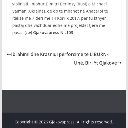
violinisti i njohur Dimitri Berlinsy (Rusi) e Michael
Vaiman (Ukraine), që do të mbahet në Anacarpi të
Italisë me 7 deri me 14 Korrik 2017, për tu kthyer
pastaj dhe vazhduar edhe me projektet tjera më
pas…
(z.v) Gjakovapress Nr.103
Ibrahimi dhe Krasniqi përforcime te LIBURN-i
Unë, Biri Yt Gjakovë
Copyright © 2026 Gjakovapress. All rights reserved.