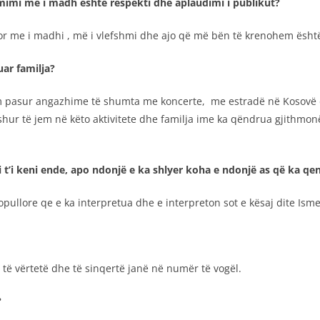
mimi më i madh është respekti dhe aplaudimi i publikut?
 me i madhi , më i vlefshmi dhe ajo që më bën të krenohem është r
ar familja?
 pasur angazhime të shumta me koncerte, me estradë në Kosovë 
hur të jem në këto aktivitete dhe familja ime ka qëndrua gjithm
’i keni ende, apo ndonjë e ka shlyer koha e ndonjë as që ka qen
pullore qe e ka interpretua dhe e interpreton sot e kësaj dite Ism
të vërtetë dhe të sinqertë janë në numër të vogël.
?