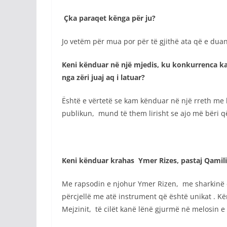
Çka paraqet kënga për ju?
Jo vetëm për mua por për të gjithë ata që e dua
Keni kënduar në një mjedis, ku konkurrenca k
nga zëri juaj aq i latuar?
Është e vërtetë se kam kënduar në një rreth me 
publikun, mund të them lirisht se ajo më bëri q
Keni kënduar krahas Ymer Rizes, pastaj Qamilit
Me rapsodin e njohur Ymer Rizen, me sharkinë 
përcjellë me atë instrument që është unikat . 
Mejzinit, të cilët kanë lënë gjurmë në melosin e