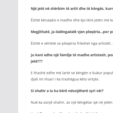
Një jetë në shërbim të artit dhe të këngës, ku
Është kënaqësi e madhe dhe kjo tërë jetën më ka 
Megjithatë, ja dalëngadalë vjen pleqëria…por pë
Është e vërtetë se pleqëria frikohet nga artistët ,
Ju keni edhe një familje të madhe artistesh, por
jetë???
E thashë edhe më lartë se këngën e bukur popullo
djali im Visari i ka trashëgua këto virtyte.
Si shahir a iu ka bërë ndonjëherë syri vër?
Nuk ka asnjë shahir, as një këngëtar që në jetën e