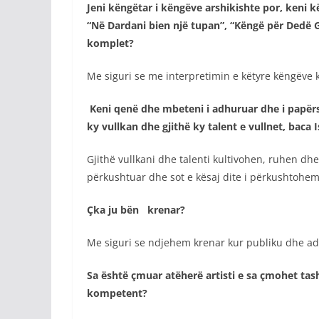
Jeni këngëtar i këngëve arshikishte por, keni 
“Në Dardani bien një tupan”, “Këngë për Dedë Gj
komplet?
Me siguri se me interpretimin e këtyre këngëve ka
Keni qenë dhe mbeteni i adhuruar dhe i papërs
ky vullkan dhe gjithë ky talent e vullnet, baca 
Gjithë vullkani dhe talenti kultivohen, ruhen d
përkushtuar dhe sot e kësaj dite i përkushtohem
Çka ju bën krenar?
Me siguri se ndjehem krenar kur publiku dhe ad
Sa është çmuar atëherë artisti e sa çmohet ta
kompetent?