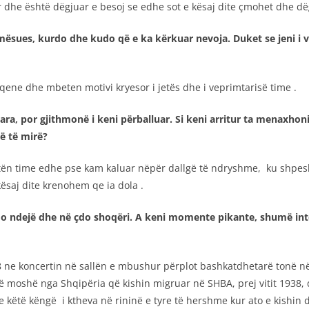
 dhe është dëgjuar e besoj se edhe sot e kësaj dite çmohet dhe dë
ësues, kurdo dhe kudo që e ka kërkuar nevoja. Duket se jeni i v
qene dhe mbeten motivi kryesor i jetës dhe i veprimtarisë time .
zuara, por gjithmonë i keni përballuar. Si keni arritur ta menaxh
më të mirë?
n time edhe pse kam kaluar nëpër dallgë të ndryshme, ku shpesh he
ësaj dite krenohem qe ia dola .
 çdo ndejë dhe në çdo shoqëri. A keni momente pikante, shumë in
ne koncertin në sallën e mbushur përplot bashkatdhetarë tonë në
ë moshë nga Shqipëria që kishin migruar në SHBA, prej vitit 1938
këtë këngë i ktheva në rininë e tyre të hershme kur ato e kishin 