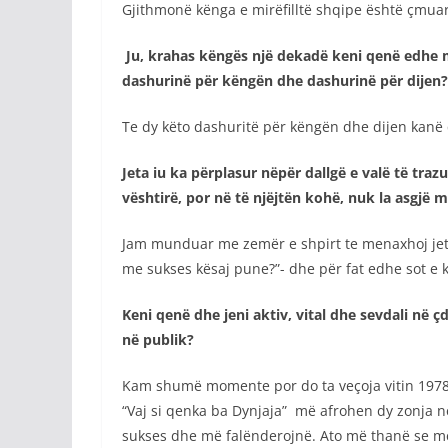
Gjithmonë kënga e mirëfilltë shqipe është çmuar
Ju, krahas këngës një dekadë keni qenë edhe m
dashurinë për këngën dhe dashurinë për dijen?
Te dy këto dashuritë për këngën dhe dijen kanë 
Jeta iu ka përplasur nëpër dallgë e valë të tra
vështirë, por në të njëjtën kohë, nuk la asgjë 
Jam munduar me zemër e shpirt te menaxhoj jetë
me sukses kësaj pune?”- dhe për fat edhe sot e k
Keni qenë dhe jeni aktiv, vital dhe sevdali në
në publik?
Kam shumë momente por do ta veçoja vitin 1978 
“Vaj si qenka ba Dynjaja” më afrohen dy zonja n
sukses dhe më falënderojnë. Ato më thanë se me 