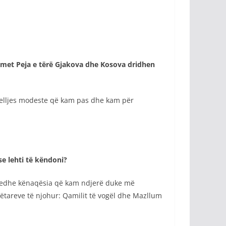
met Peja e tërë Gjakova dhe Kosova dridhen
sjelljes modeste që kam pas dhe kam për
e lehti të këndoni?
, edhe kënaqësia që kam ndjerë duke më
tareve të njohur: Qamilit të vogël dhe Mazllum