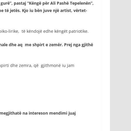
gurë”, pastaj “Këngë për Ali Pashë Tepelenën”,
ë jetës. Kjo iu bën juve një artist, vërtet-
iko-lirike, të këndojë edhe këngët patriotike.
nale dhe aq me shpirt e zemër. Prej nga gjithë
shpirti dhe zemra, që gjithmonë iu jam
 megjithatë na intereson mendimi juaj