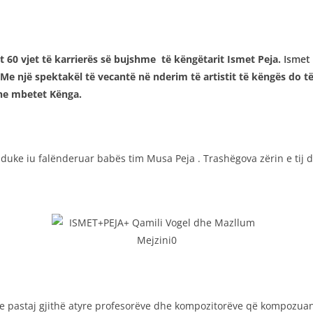
t 60 vjet të karrierës së bujshme të këngëtarit Ismet Peja.
Ismet
. Me
një spektakël të vecantë në nderim të artistit të këngës do t
dhe mbetet Kënga.
uke iu falënderuar babës tim Musa Peja . Trashëgova zërin e tij dh
u e pastaj gjithë atyre profesorëve dhe kompozitorëve që kompozu