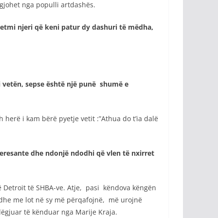
gjohet nga populli artdashës.
etmi njeri që keni patur dy dashuri të mëdha,
oni vetën, sepse është një punë shumë e
rë i kam bërë pyetje vetit :”Athua do t’ia dalë
teresante dhe ndonjë ndodhi që vlen të nxirret
 Detroit të SHBA-ve. Atje, pasi këndova këngën
, dhe me lot në sy më përqafojnë, më urojnë
dëgjuar të kënduar nga Marije Kraja.