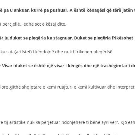
rrë pa u ankuar, kurrë pa pushuar. A është kënaqësi që tërë jetë
përcjellë, edhe sot e kësaj dite.
r ju,duket se pleqëria ka stagnuar. Duket se pleqëria frikësohet n
 kur ata(artistet) i këndojnë dhe nuk i frikohen pleqërisë.
 Visari duket se është një visar i këngës dhe një trashëgimtar i d
re gjithë shqiptare e kemi ruajtur, e kemi kultivuar dhe interpret
 tij artistike nuk ka përjetuar ndonjëherë ti bënë syri vërr. Kjo ësh