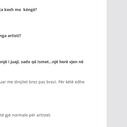
n ta kesh me këngë?
ga artisti?
enjë i juaji, sado që Ismet…një herë vjen në
uar me dinjitet brez pas brezi. Për këtë edhe
të gjë normale për artistet.