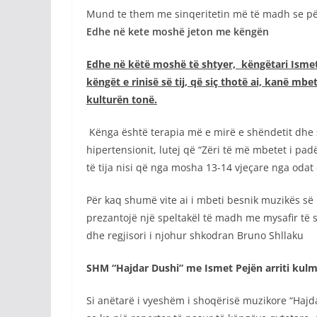
Mund te them me sinqeritetin më të madh se për
Edhe në kete moshë jeton me këngën
Edhe në këtë moshë të shtyer, këngëtari Isme
këngët e rinisë së tij, që siç thotë ai, kanë m
kulturën tonë.
Kënga është terapia më e mirë e shëndetit dhe sh
hipertensionit, lutej që “Zëri të më mbetet i pa
të tija nisi që nga mosha 13-14 vjeçare nga odat 
Për kaq shumë vite ai i mbeti besnik muzikës së m
prezantojë një speltakël të madh me mysafir të s
dhe regjisori i njohur shkodran Bruno Shllaku
SHM “Hajdar Dushi” me Ismet Pejën arriti kulm
Si anëtarë i vyeshëm i shoqërisë muzikore “Hajda