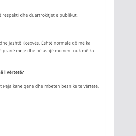
espekti dhe duartrokitjet e publikut.
dhe jashtë Kosovës. Është normale që më ka
onë pranë meje dhe në asnjë moment nuk më ka
ë i vërtetë?
et Peja kane qene dhe mbeten besnike te vërtetë.