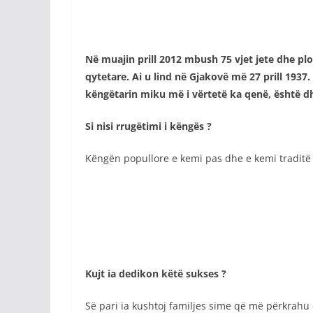
Në muajin prill 2012 mbush 75 vjet jete dhe plo
qytetare. Ai u lind në Gjakovë më 27 prill 1937
këngëtarin miku më i vërtetë ka qenë, është 
Si nisi rrugëtimi i këngës ?
Këngën popullore e kemi pas dhe e kemi traditë d
Kujt ia dedikon këtë sukses ?
Së pari ia kushtoj familjes sime që më përkrah