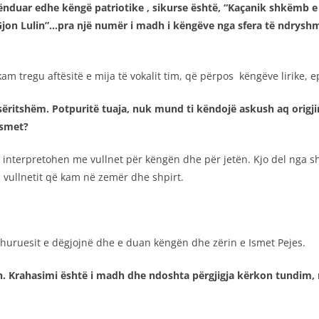
kënduar edhe këngë patriotike , sikurse është, “Kaçanik shkëmb e 
on Lulin”…pra një numër i madh i këngëve nga sfera të ndryshme t
m tregu aftësitë e mija të vokalit tim, që përpos këngëve lirike, ep
ëritshëm. Potpuritë tuaja, nuk mund ti këndojë askush aq origji
Ismet?
he interpretohen me vullnet për këngën dhe për jetën. Kjo del nga 
 vullnetit që kam në zemër dhe shpirt.
huruesit e dëgjojnë dhe e duan këngën dhe zërin e Ismet Pejes.
sh. Krahasimi është i madh dhe ndoshta përgjigja kërkon tundim,