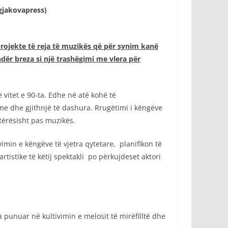
gjakovapress)
ojekte të reja të muzikës që për synim kanë
ndër breza si një trashëgimi me vlera për
 vitet e 90-ta. Edhe në atë kohë të
hme dhe gjithnjë të dashura. Rrugëtimi i këngëve
 tërësisht pas muzikës.
vimin e këngëve të vjetra qytetare, planifikon të
istike të këtij spektakli po përkujdeset aktori
punuar në kultivimin e melosit të mirëfilltë dhe