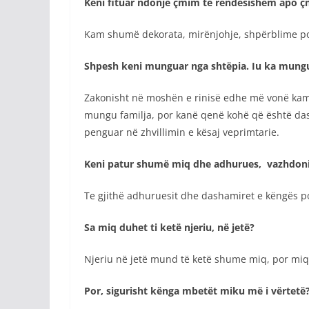
Keni fituar ndonjë çmim të rëndësishëm apo ç
Kam shumë dekorata, mirënjohje, shpërblime por
Shpesh keni munguar nga shtëpia. Iu ka mungu
Zakonisht në moshën e rinisë edhe më vonë kam
mungu familja, por kanë qenë kohë që është das
penguar në zhvillimin e kësaj veprimtarie.
Keni patur shumë miq dhe adhurues, vazhdoni t
Te gjithë adhuruesit dhe dashamiret e këngës po
Sa miq duhet ti ketë njeriu, në jetë?
Njeriu në jetë mund të ketë shume miq, por miq 
Por, sigurisht kënga mbetët miku më i vërtetë