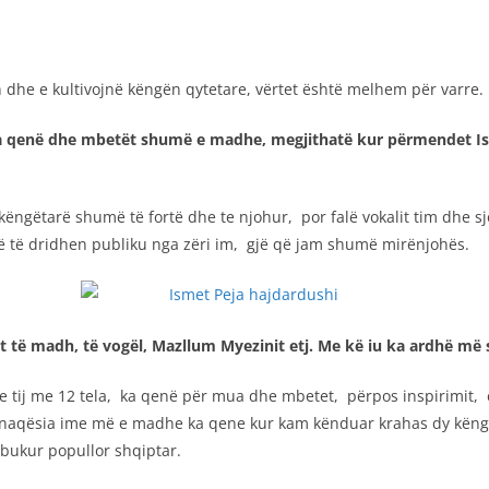
n dhe e kultivojnë këngën qytetare, vërtet është melhem për varre.
a qenë dhe mbetët shumë e madhe, megjithatë kur përmendet Is
këngëtarë shumë të fortë dhe te njohur, por falë vokalit tim dhe 
ë të dridhen publiku nga zëri im, gjë që jam shumë mirënjohës.
 të madh, të vogël, Mazllum Myezinit etj. Me kë iu ka ardhë më s
e tij me 12 tela, ka qenë për mua dhe mbetet, përpos inspirimit
Kënaqësia ime më e madhe ka qene kur kam kënduar krahas dy këngë
 bukur popullor shqiptar.