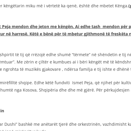
 këngëtarin miku më i vërtetë ka qenë, është dhe mbetet Kënga.
(
t Peja mendon dhe jeton me këngën. Ai edhe tash mendon për pr
betur në harresë. Këtë e bënë për të mbetur gjithmonë të freskëta 
pirtit të tij që rrëzojë edhe shumë “tërmete” në shëndetin e tij në
dëmtuar”. Me zërin e çiltër e kumbues ai i bëri këngët më të kënds
e ngrohta të muzikës gjakovare , ndërsa familja e tij ishte e dhënë
irëfilltë shqipe. Edhe këtë fundviti Ismet Peja, që njihet për kulti
humtë nga Kosova, Shqipëria dhe dhe më gjërë. Për përkujdesjen art
in
r Dushi” bashkë me anëtarët tjerë dhe orkestrinën, vazhdimisht ka 