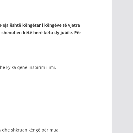
 Peja
është këngëtar i këngëve të vjetra
ë shënohen këtë herë këto dy jubile. Për
e ky ka qenë inspirim i imi.
an dhe shkruan këngë për mua.