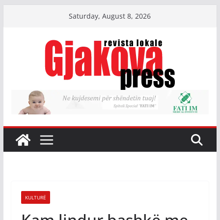
Skip
Saturday, August 8, 2026
to
content
KULTURË
Kam lindur bashkë me