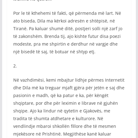
Por le të kthehemi të fakti, që përmenda më lart. Në
ato biseda, Dila ma kërkoi adresën e shtëpisë, në
Tiranë. Pa kaluar shumë ditë, postjeri solli një zarf jo
të zakonshëm. Brenda tij, ajo kishte futur disa poezi
modeste, pra me shpirtin e derdhur në vargje dhe
një bisedë të saj, të botuar në shtyp etj.
2.
Në vazhdimësi, kemi mbajtur lidhje përmes Internetit
dhe Dila më ka treguar mjaft gjëra për jetën e saj dhe
pasionin e madh, që ka patur e ka, për këngët
shqiptare, por dhe për leximin e librave në gjuhën
shqipe. Ajo ka lindur në qytetin e Gjakovës, me
tradita të shumta atdhetare e kulturore. Në
vendlindje mbaroi shkollën fillore dhe të mesmen
mjekësore në Prishtinë. Megjithëse kanë kaluar