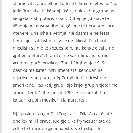
shumë vite, ajo sjell në kujtesë fillimin e jetës në Nju
Jork: ”Kur nisa të këndoja këtu, nuk kishte grupe as
këngëtarë shqiptarë, si sot. Duhej që çdo javë të
këndoja në dasma dhe në gëzime të tjera familjare.
Atëherë, unë isha e vetmja. Në dasma e në festa
tjera, njerëzit kishin nevojë që dikush t’ua bënte
mjedisin sa më të gëzueshëm, me këngë e valle në
gjuhën amtare”. Prandaj, në vazhdim, ajo formoi
grupin e parë muzikor, ”Zani i Shqiponjave”. Së
bashku me katër instrumentistë, kënduan në
mjediset shqiptare, nëpër qytete të ndryshme
amerikane. Pas këtij grupi, ajo krijoi grupin tjetër me
emrin ”Teuta” dhe, në vitet ’90-të të shekullit të
kaluar, grupin muzikor ”Flamurtarët”.
Një pasion i veçantë i këngëtares Dila Gecaj është
dhe leximi i librave. Kjo gjë e ka frymëzuar atë që
edhe të thurë vargje modeste. Në to shprehë