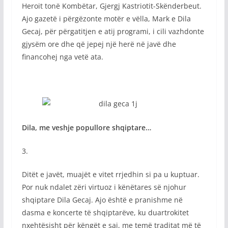
Heroit tonë Kombëtar, Gjergj Kastriotit-Skënderbeut.
Ajo gazetë i përgëzonte motër e vëlla, Mark e Dila
Gecaj, për përgatitjen e atij programi, i cili vazhdonte
gjysëm ore dhe që jepej një herë në javë dhe
financohej nga vetë ata.
Dila, me veshje popullore shqiptare…
3.
Ditët e javët, muajët e vitet rrjedhin si pa u kuptuar.
Por nuk ndalet zëri virtuoz i kënëtares së njohur
shqiptare Dila Gecaj. Ajo është e pranishme në
dasma e koncerte të shqiptarëve, ku duartrokitet
nxehtësisht për këngët e saj, me temë traditat më të