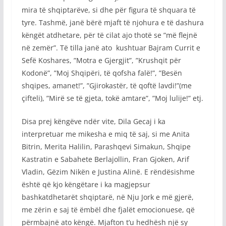
mira të shqiptarëve, si dhe për figura të shquara të
tyre. Tashmë, janë bërë mjaft të njohura e të dashura
këngët atdhetare, për të cilat ajo thotë se ”më flejnë
në zemër”. Të tilla janë ato kushtuar Bajram Currit e
Sefë Koshares, ”Motra e Gjergjit”, ”Krushqit për
Kodonë”, ”Moj Shqipëri, të qofsha falë!”, ”Besën
shqipes, amanet!”, ”Gjirokastër, të qoftë lavdi!”(me
çifteli), ”Mirë se të gjeta, tokë amtare”, ”Moj lulije!” etj.
Disa prej këngëve ndër vite, Dila Gecaj i ka
interpretuar me mikesha e miq të saj, si me Anita
Bitrin, Merita Halilin, Parashqevi Simakun, Shqipe
Kastratin e Sabahete Berlajollin, Fran Gjoken, Arif
Vladin, Gëzim Nikën e Justina Alinë. E rëndësishme
është që kjo këngëtare i ka magjepsur
bashkatdhetarët shqiptarë, në Nju Jork e më gjerë,
me zërin e saj të ëmbël dhe fjalët emocionuese, që
përmbajnë ato këngë. Mjafton t’u hedhësh një sy