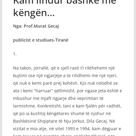
këngën…
Nga: Prof.Murat Gecaj
publicist e studiues-Tiranë
1.
Na takon, jorrallë, që e sjell rasti t’i rikthehemi një
kujtimi ose një ngjarjeje a te rilidhemi me një njeri,
që nuk e kemi parë prej kohësh. Kjo nuk ndodhë se
ata i kemi “harruar” qëllimisht, por ngase jeta është e
mbushur me mjaft ngjarje dhe veprimtari të
larmishme. Konkretisht, tani e kam fjalën për radhët,
që po ia kushtoj këngëtares shumë të njohur në
Bashkësinë Shqiptare të Nju Jorkut, Dila Gecaj. Në
vizitat e mia atje, në vitet 1993 e 1994, kam dëgjuar e