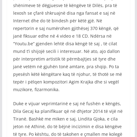
shënimeve të dëgjuesve të këngëve të Dilës, pra të
lexosh se çfarë shkruajnë disa nga fansat e saj në
Internet dhe do të bindesh për këtë gjë. Në
repertorin e saj numërohen gjithësej 370 këngë, që
janë fiksuar edhe në 4 video e 18 CD. Ndërsa në
“Youtu.be” gjenden lehtë disa këngë të saj , të cilat
mund t’i shijojë secili i interesuar. Në ato, ajo dallon
për interpretim artistik të përmbajtjes së tyre dhe
janë vetëm në gjuhën tonë amtare, pra shqip. Po ta
pyesësh këtë këngëtare kaq të njohur, të thotë se më
tepër i pëlqen kompozitori Agim Krajka dhe si vegël
muzikore, fizarmonika.
Duke e vijuar veprimtarinë e saj në fushën e këngës,
Dila Gecaj ka planifikuar që në dhjetor 2014 të vijë në
Tiranë. Bashkë me miken e saj, Lindita Gjoka, e cila
jeton në Athinë, do të bëjnë incizimin e disa këngëve
të tyre. Po kështu, do të takohen e çmallen me kolegë