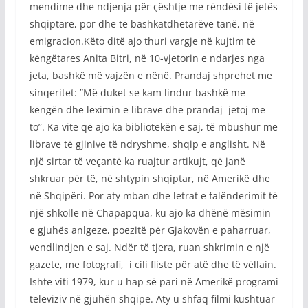
mendime dhe ndjenja për çështje me rëndësi të jetës
shqiptare, por dhe të bashkatdhetarëve tanë, në
emigracion.Këto ditë ajo thuri vargje në kujtim të
këngëtares Anita Bitri, në 10-vjetorin e ndarjes nga
jeta, bashkë më vajzën e nënë. Prandaj shprehet me
sinqeritet: ”Më duket se kam lindur bashkë me
këngën dhe leximin e librave dhe prandaj jetoj me
to”. Ka vite që ajo ka bibliotekën e saj, të mbushur me
librave të gjinive të ndryshme, shqip e anglisht. Në
një sirtar të veçantë ka ruajtur artikujt, që janë
shkruar për të, në shtypin shqiptar, në Amerikë dhe
në Shqipëri. Por aty mban dhe letrat e falënderimit të
një shkolle në Chapapqua, ku ajo ka dhënë mësimin
e gjuhës anlgeze, poezitë për Gjakovën e paharruar,
vendlindjen e saj. Ndër të tjera, ruan shkrimin e një
gazete, me fotografi, i cili fliste për atë dhe të vëllain.
Ishte viti 1979, kur u hap së pari në Amerikë programi
televiziv në gjuhën shqipe. Aty u shfaq filmi kushtuar