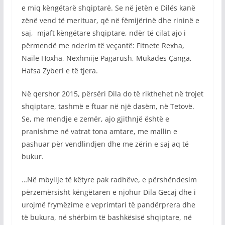
e miq këngëtarë shqiptarë. Se në jetën e Dilës kanë
zënë vend të merituar, që në fëmijërinë dhe rininë e
saj, mjaft këngëtare shqiptare, ndër të cilat ajo i
përmendë me nderim të veçantë: Fitnete Rexha,
Naile Hoxha, Nexhmije Pagarush, Mukades Çanga,
Hafsa Zyberi e të tjera.
Në qershor 2015, përsëri Dila do të rikthehet në trojet
shqiptare, tashmë e ftuar në një dasëm, në Tetovë.
Se, me mendje e zemër, ajo gjithnjë është e
pranishme në vatrat tona amtare, me mallin e
pashuar për vendlindjen dhe me zërin e saj aq të
bukur.
…Në mbyllje të këtyre pak radhëve, e përshëndesim
përzemërsisht këngëtaren e njohur Dila Gecaj dhe i
urojmë frymëzime e veprimtari të pandërprera dhe
të bukura, në shërbim të bashkësisë shqiptare, në