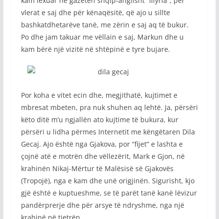
kam lexuar në gazetën shqip-anglisht “Illyria”, për
vlerat e saj dhe për kënaqësitë, që ajo u sillte
bashkatdhetarëve tanë, me zërin e saj aq të bukur.
Po dhe jam takuar me vëllain e saj, Markun dhe u
kam bërë një vizitë në shtëpinë e tyre bujare.
Por koha e vitet ecin dhe, megjithatë, kujtimet e
mbresat mbeten, pra nuk shuhen aq lehtë. Ja, përsëri
këto ditë m’u ngjallën ato kujtime të bukura, kur
përsëri u lidha përmes Internetit me këngëtaren Dila
Gecaj. Ajo është nga Gjakova, por “fijet” e lashta e
çojnë atë e motrën dhe vëllezërit, Mark e Gjon, në
krahinën Nikaj-Mërtur të Malësisë së Gjakovës
(Tropojë), nga e kam dhe unë origjinën. Sigurisht, kjo
gjë është e kuptueshme, se të parët tanë kanë lëvizur
pandërprerje dhe për arsye të ndryshme, nga një
krahinë në tjetrën.