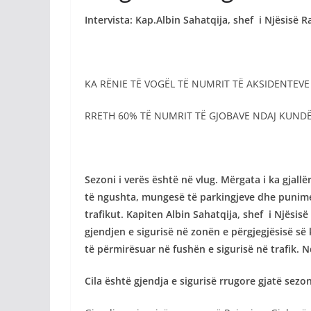
Intervista: Kap.Albin Sahatqija, shef i Njësis
KA RËNIE TË VOGËL TË NUMRIT TË AKSIDENTEVE
RRETH 60% TË NUMRIT TË GJOBAVE NDAJ KUND
Sezoni i verës është në vlug. Mërgata i ka gja
të ngushta, mungesë të parkingjeve dhe punime i
trafikut. Kapiten Albin Sahatqija, shef i Njës
gjendjen e sigurisë në zonën e përgjegjësisë së
të përmirësuar në fushën e sigurisë në trafik. N
Cila është gjendja e sigurisë rrugore gjatë sezon