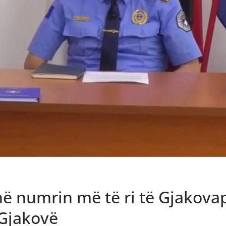
në numrin më të ri të Gjakovap
 Gjakovë