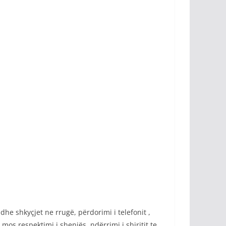
dhe shkyçjet ne rrugë, përdorimi i telefonit ,
mos respektimi i shenjës, ndërrimi i shiritit te