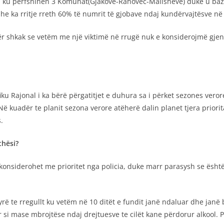
s ku përfshihen 3 Komunat(Gjakovë-Rahovec-Malishevë) duke u bazua
he ka rritje rreth 60% të numrit të gjobave ndaj kundërvajtësve në 
ër shkak se vetëm me një viktimë në rrugë nuk e konsiderojmë gj
iku Rajonal i ka bërë përgatitjet e duhura sa i përket sezones vero
Në kuadër te planit sezona verore atëherë dalin planet tjera priorit
.
thësi?
ë konsiderohet me prioritet nga policia, duke marr parasysh se është
rë te rregullt ku vetëm në 10 ditët e fundit janë ndaluar dhe janë 
 si mase mbrojtëse ndaj drejtuesve te cilët kane përdorur alkool. 