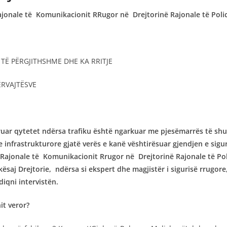
ë Rajonale të Komunikacionit RRugor në Drejtorinë Rajonale të Pol
 TË PËRGJITHSHME DHE KA RRITJE
ËRVAJTËSVE
llëruar qytetet ndërsa trafiku është ngarkuar me pjesëmarrës të 
nfrastrukturore gjatë verës e kanë vështirësuar gjendjen e siguri
isë Rajonale të Komunikacionit Rrugor në Drejtorinë Rajonale të P
 kësaj Drejtorie, ndërsa si ekspert dhe magjistër i sigurisë rrug
diqni intervistën.
it veror?