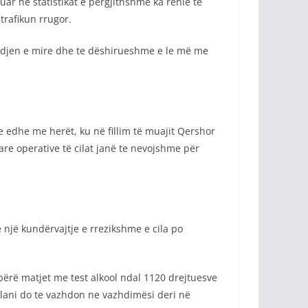
r në statistikat e përgjithshme ka rënie të
trafikun rrugor.
endjen e mire dhe te dëshirueshme e le më me
re edhe me herët, ku në fillim të muajit Qershor
are operative të cilat janë te nevojshme për
 një kundërvajtje e rrezikshme e cila po
bërë matjet me test alkool ndal 1120 drejtuesve
Plani do te vazhdon ne vazhdimësi deri në