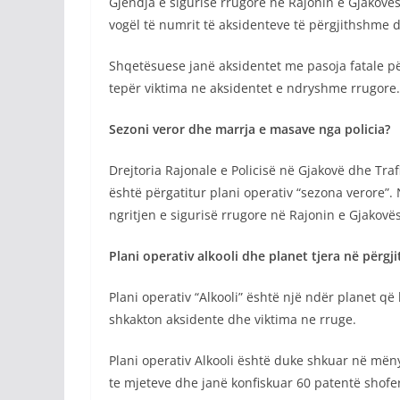
Gjendja e sigurisë rrugore në Rajonin e Gjakovë
vogël të numrit të aksidenteve të përgjithshme d
Shqetësuese janë aksidentet me pasoja fatale p
tepër viktima ne aksidentet e ndryshme rrugore.
Sezoni veror dhe marrja e masave nga policia?
Drejtoria Rajonale e Policisë në Gjakovë dhe Traf
është përgatitur plani operativ “sezona verore”. 
ngritjen e sigurisë rrugore në Rajonin e Gjakovës
Plani operativ alkooli dhe planet tjera në përgji
Plani operativ “Alkooli” është një ndër planet q
shkakton aksidente dhe viktima ne rruge.
Plani operativ Alkooli është duke shkuar në mëny
te mjeteve dhe janë konfiskuar 60 patentë shofer