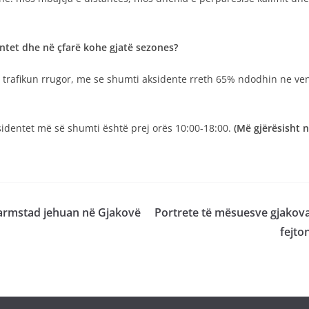
ntet dhe në çfarë kohe gjatë sezones?
ne trafikun rrugor, me se shumti aksidente rreth 65% ndodhin ne 
sidentet më së shumti është prej orës 10:00-18:00.
(Më gjërësisht n
Darmstad jehuan në Gjakovë
Portrete të mësuesve gjakov
fejto