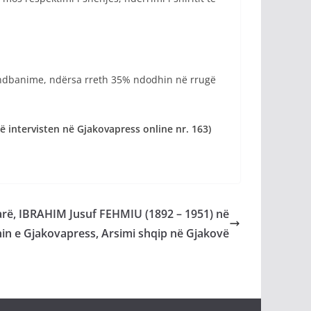
vendbanime, ndërsa rreth 35% ndodhin në rrugë
ë intervisten në Gjakovapress online nr. 163)
arë, IBRAHIM Jusuf FEHMIU (1892 – 1951) në
nin e Gjakovapress, Arsimi shqip në Gjakovë