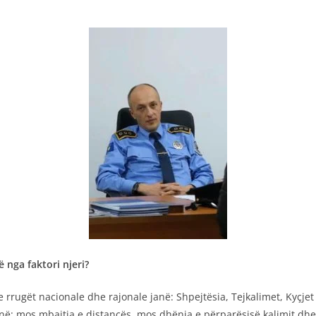
 nga faktori njeri?
 rrugët nacionale dhe rajonale janë: Shpejtësia, Tejkalimet, Kyçjet 
janë: mos mbajtja e distancës, mos dhënia e përparësisë kalimit dhe 