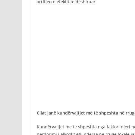
arritjen e efektit te dëshiruar.
Cilat janë kundërvajtjet më të shpeshta në rrugë
Kundërvajtjet me te shpeshta nga faktori njeri ne
përdorimi i alkoolit etj, ndërsa ne rruge lokale 