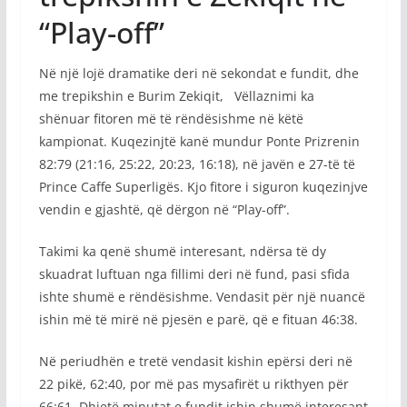
“Play-off”
Në një lojë dramatike deri në sekondat e fundit, dhe
me trepikshin e Burim Zekiqit, Vëllaznimi ka
shënuar fitoren më të rëndësishme në këtë
kampionat. Kuqezinjtë kanë mundur Ponte Prizrenin
82:79 (21:16, 25:22, 20:23, 16:18), në javën e 27-të të
Prince Caffe Superligës. Kjo fitore i siguron kuqezinjve
vendin e gjashtë, që dërgon në “Play-off”.
Takimi ka qenë shumë interesant, ndërsa të dy
skuadrat luftuan nga fillimi deri në fund, pasi sfida
ishte shumë e rëndësishme. Vendasit për një nuancë
ishin më të mirë në pjesën e parë, që e fituan 46:38.
Në periudhën e tretë vendasit kishin epërsi deri në
22 pikë, 62:40, por më pas mysafirët u rikthyen për
66:61. Dhjetë minutat e fundit ishin shumë interesant