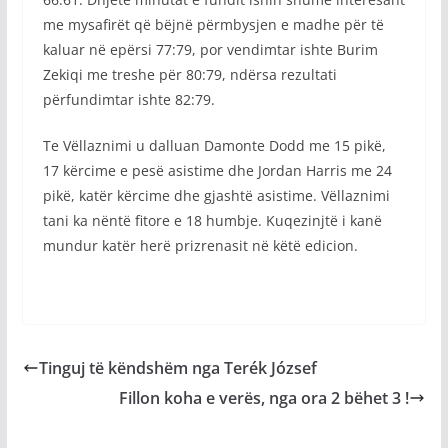
me mysafirët që bëjnë përmbysjen e madhe për të
kaluar në epërsi 77:79, por vendimtar ishte Burim
Zekiqi me treshe për 80:79, ndërsa rezultati
përfundimtar ishte 82:79.
Te Vëllaznimi u dalluan Damonte Dodd me 15 pikë,
17 kërcime e pesë asistime dhe Jordan Harris me 24
pikë, katër kërcime dhe gjashtë asistime. Vëllaznimi
tani ka nëntë fitore e 18 humbje. Kuqezinjtë i kanë
mundur katër herë prizrenasit në këtë edicion.
Tinguj të këndshëm nga Terék József
Fillon koha e verës, nga ora 2 bëhet 3 !