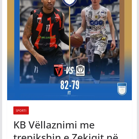
SPORTI
KB Vëllaznimi me
trepikshin e Zekiqit në