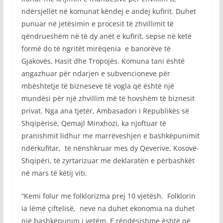
ndërsjellët në komunat këndej e andej kufirit. Duhet
punuar në jetësimin e procesit të zhvillimit të
qëndrueshëm në të dy anët e kufirit, sepse në ketë
formë do të ngritët mirëqenia e banorëve të
Gjakovës, Hasit dhe Tropojës. Komuna tani është
angazhuar për ndarjen e subvencioneve për
mbështetje të bizneseve të vogla që është një
mundësi për një zhvillim më të hovshëm të biznesit
privat. Nga ana tjetër, Ambasadori i Republikës së
Shqipërisë, Qemajl Minxhozi, ka njoftuar të
pranishmit lidhur me marrëveshjen e bashkëpunimit
ndërkufitar, të nënshkruar mes dy Qeverive, Kosovë-
Shqipëri, të zyrtarizuar me deklaratën e përbashkët
në mars të këtij viti.
“Kemi folur me folklorizma prej 10 vjetësh. Folklorin
ia lëmë çiftelisë, neve na duhet ekonomia na duhet
një bashkëpunim i vetëm. E rëndësishme është që