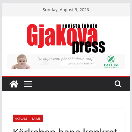
Skip
Sunday, August 9, 2026
to
content
AKTUALE
LAJME
Kërkohen hapa konkret