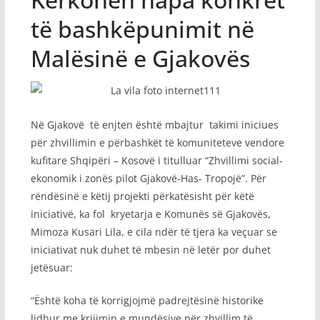
të bashkëpunimit në
Malësinë e Gjakovës
Në Gjakovë të enjten është mbajtur takimi iniciues
për zhvillimin e përbashkët të komuniteteve vendore
kufitare Shqipëri – Kosovë i titulluar “Zhvillimi social-
ekonomik i zonës pilot Gjakovë-Has- Tropojë”. Për
rëndësinë e këtij projekti përkatësisht për këtë
iniciativë, ka fol kryetarja e Komunës së Gjakovës,
Mimoza Kusari Lila, e cila ndër të tjera ka veçuar se
iniciativat nuk duhet të mbesin në letër por duhet
jetësuar:
“Është koha të korrigjojmë padrejtësinë historike
lidhur me krijimin e mundësive për zhvillim të