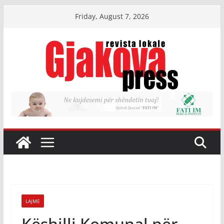
Skip
Friday, August 7, 2026
to
content
LAJME
Këshilli Komunal për