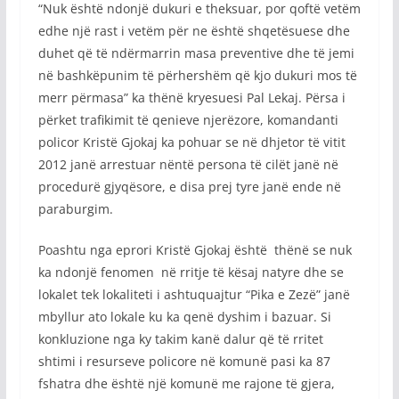
“Nuk është ndonjë dukuri e theksuar, por qoftë vetëm
edhe një rast i vetëm për ne është shqetësuese dhe
duhet që të ndërmarrin masa preventive dhe të jemi
në bashkëpunim të përhershëm që kjo dukuri mos të
merr përmasa” ka thënë kryesuesi Pal Lekaj. Përsa i
përket trafikimit të qenieve njerëzore, komandanti
policor Kristë Gjokaj ka pohuar se në dhjetor të vitit
2012 janë arrestuar nëntë persona të cilët janë në
procedurë gjyqësore, e disa prej tyre janë ende në
paraburgim.
Poashtu nga eprori Kristë Gjokaj është thënë se nuk
ka ndonjë fenomen në rritje të kësaj natyre dhe se
lokalet tek lokaliteti i ashtuquajtur “Pika e Zezë” janë
mbyllur ato lokale ku ka qenë dyshim i bazuar. Si
konkluzione nga ky takim kanë dalur që të rritet
shtimi i resurseve policore në komunë pasi ka 87
fshatra dhe është një komunë me rajone të gjera,