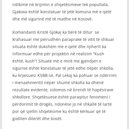
ndikime në krijimin e shqetësimeve tek popullata,
Gjakova është konstatuar të jetë komuna më e qetë
dhe më sigurinë më të madhe në Kosovë.
Komandanti Kristë Gjokaj ka bërë të ditur se
krahasuar me peirudhën paraprake të vitit të shkuar
situata është dukshëm më e qetë dhe njiherit ka
informuar edhe për projektin në realizim “Kush
është, kush”! Situatë më e mirë me gjendjen e
sigurisë është konstatuar të jetë edhe nëpër shkolla,
ku kryesuesi KSBB-së, Pal Lekaj ka pohuar se ndërrimi
i menaxhmentit nëpër shumë shkolla ka dhënë
rezultate evidente, sidomos në brendi të hapësirave
shkollore. Shqetësuese është paraqitur fenomeni i
përdorimit të drogës, ndonëse jo në shkallë të lartë
por që sjellin shqetësime ku është kërkuar që të
goditen dilerët dhe bosët.