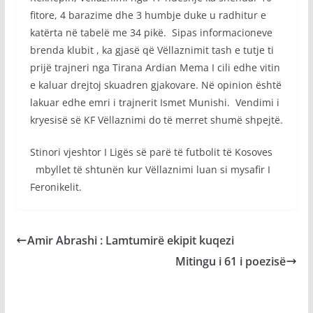
fitore, 4 barazime dhe 3 humbje duke u radhitur e
katërta në tabelë me 34 pikë. Sipas informacioneve
brenda klubit , ka gjasë që Vëllaznimit tash e tutje ti
prijë trajneri nga Tirana Ardian Mema I cili edhe vitin
e kaluar drejtoj skuadren gjakovare. Në opinion është
lakuar edhe emri i trajnerit Ismet Munishi. Vendimi i
kryesisë së KF Vëllaznimi do të merret shumë shpejtë.
Stinori vjeshtor I Ligës së parë të futbolit të Kosoves
mbyllet të shtunën kur Vëllaznimi luan si mysafir I
Feronikelit.
Amir Abrashi : Lamtumirë ekipit kuqezi
Mitingu i 61 i poezisë