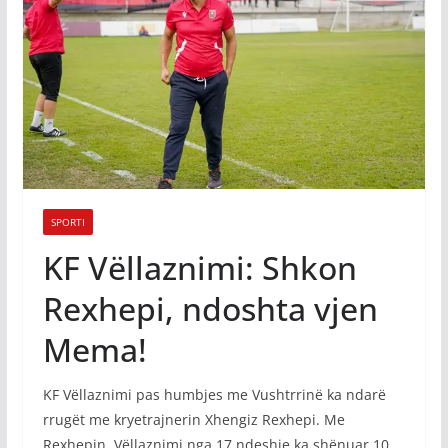
SPORTI
KF Vëllaznimi: Shkon
Rexhepi, ndoshta vjen
Mema!
KF Vëllaznimi pas humbjes me Vushtrrinë ka ndarë
rrugët me kryetrajnerin Xhengiz Rexhepi. Me
Rexhepin, Vëllaznimi nga 17 ndeshje ka shënuar 10