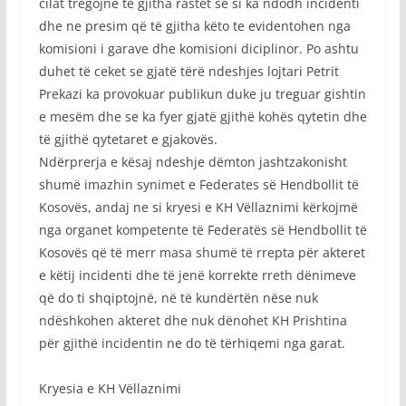
cilat tregojnë të gjitha rastet se si ka ndodh incidenti
dhe ne presim që të gjitha këto te evidentohen nga
komisioni i garave dhe komisioni diciplinor. Po ashtu
duhet të ceket se gjatë tërë ndeshjes lojtari Petrit
Prekazi ka provokuar publikun duke ju treguar gishtin
e mesëm dhe se ka fyer gjatë gjithë kohës qytetin dhe
të gjithë qytetaret e gjakovës.
Ndërprerja e kësaj ndeshje dëmton jashtzakonisht
shumë imazhin synimet e Federates së Hendbollit të
Kosovës, andaj ne si kryesi e KH Vëllaznimi kërkojmë
nga organet kompetente të Federatës së Hendbollit të
Kosovës që të merr masa shumë të rrepta për akteret
e këtij incidenti dhe të jenë korrekte rreth dënimeve
që do ti shqiptojnë, në të kundërtën nëse nuk
ndëshkohen akteret dhe nuk dënohet KH Prishtina
për gjithë incidentin ne do të tërhiqemi nga garat.
Kryesia e KH Vëllaznimi