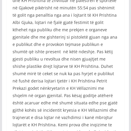
dhe KH Prishtina të zhvilluar në palestren e sporteve
në Gjakovë pikërisht në minutën 55:54 pas shënimit
të golit nga penalltia nga ana i lojtarit të KH Prishtina
Albi Gjuka, lojtari në fjalë gjatë festimit të golit
kthehet nga publiku dhe me prekjen e organeve
gjenitale dhe me gishterinj si pistoletë gjuan nga ana
e publikut dhe e provokon tejmase publikun e
shumtë që ishte present në këtë ndeshje. Pas këtij
gjesti publiku u revoltua dhe nisen gjuajtjet me
shishe plastike drejt lojtarve të KH Prishtina. Duhet
shumë mirë të ceket se nuk ka pas hyrjet e publikut
në fushë derisa lojtari tjetër i KH Prishtina Petrit
Prekazi godet nënkryetarin e KH Vëllaznimi me
shqelm në organ gjenital. Pas kësaj goditje atëherë
është acaruar edhe më shumë situata edhe pse gjatë
gjithë kohës së incidentit kryesia e KH Vëllaznimi dhe
trajnerat e disa lojtar në vazhdimsi i kanë mbrojtur
lojtarët e KH Prishtina. Kemi prova dhe inqizime te