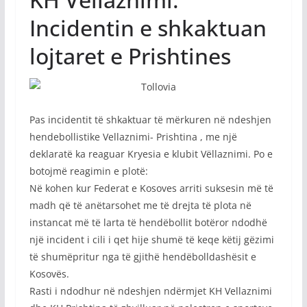
Incidentin e shkaktuan
lojtaret e Prishtines
Pas incidentit të shkaktuar të mërkuren në ndeshjen
hendebollistike Vellaznimi- Prishtina , me një
deklaratë ka reaguar Kryesia e klubit Vëllaznimi. Po e
botojmë reagimin e plotë:
Në kohen kur Federat e Kosoves arriti suksesin më të
madh që të anëtarsohet me të drejta të plota në
instancat më të larta të hendëbollit botëror ndodhë
një incident i cili i qet hije shumë të keqe këtij gëzimi
të shumëpritur nga të gjithë hendëbolldashësit e
Kosovës.
Rasti i ndodhur në ndeshjen ndërmjet KH Vellaznimi