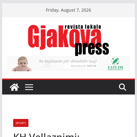
Skip
Friday, August 7, 2026
to
content
SPORTI
KH Vellaznimi: