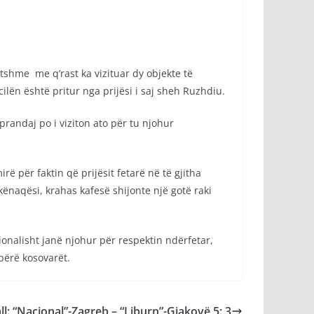
tshme me q’rast ka vizituar dy objekte të
ën është pritur nga prijësi i saj sheh Ruzhdiu.
prandaj po i viziton ato për tu njohur
 për faktin që prijësit fetarë në të gjitha
 kënaqësi, krahas kafesë shijonte një gotë raki
onalisht janë njohur për respektin ndërfetar,
bërë kosovarët.
ll: “Nacional”-Zagreb – “Liburn”-Gjakovë 5: 3