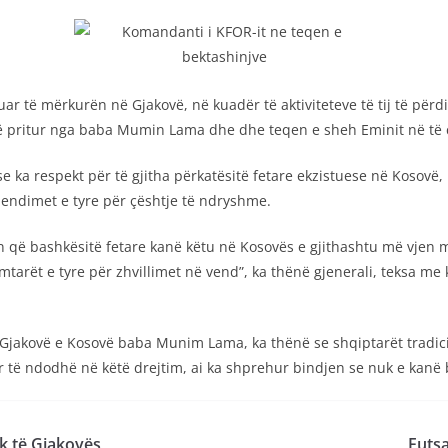
r të mërkurën në Gjakovë, në kuadër të aktiviteteve të tij të përdi
 pritur nga baba Mumin Lama dhe dhe teqen e sheh Eminit në të cil
se ka respekt për të gjitha përkatësitë fetare ekzistuese në Kosovë, 
mendimet e tyre për çështje të ndryshme.
ë bashkësitë fetare kanë këtu në Kosovës e gjithashtu më vjen mirë
imtarët e tyre për zhvillimet në vend”, ka thënë gjenerali, teksa me
ë Gjakovë e Kosovë baba Munim Lama, ka thënë se shqiptarët tradici
 të ndodhë në këtë drejtim, ai ka shprehur bindjen se nuk e kanë 
ik të Gjakovës
Futsa