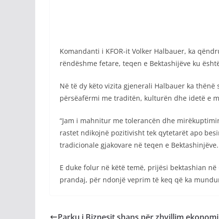
Komandanti i KFOR-it Volker Halbauer, ka qëndrua
rëndëshme fetare, teqen e Bektashijëve ku është
Në të dy këto vizita gjenerali Halbauer ka thënë 
përsëafërmi me traditën, kulturën dhe idetë e 
“Jam i mahnitur me tolerancën dhe mirëkuptimin q
rastet ndikojnë pozitivisht tek qytetarët apo bes
tradicionale gjakovare në teqen e Bektashinjëve.
E duke folur në këtë temë, prijësi bektashian n
prandaj, për ndonjë veprim të keq që ka mundur
Parku i Biznesit shans për zhvillim ekonom