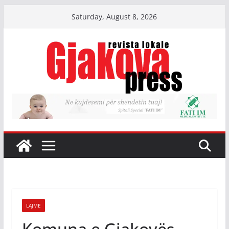
Skip
Saturday, August 8, 2026
to
content
LAJME
Komuna e Gjakovës