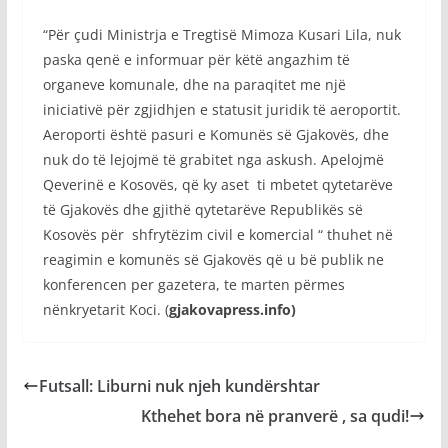
“Për çudi Ministrja e Tregtisë Mimoza Kusari Lila, nuk
paska qenë e informuar për këtë angazhim të
organeve komunale, dhe na paraqitet me një
iniciativë për zgjidhjen e statusit juridik të aeroportit.
Aeroporti është pasuri e Komunës së Gjakovës, dhe
nuk do të lejojmë të grabitet nga askush. Apelojmë
Qeverinë e Kosovës, që ky aset ti mbetet qytetarëve
të Gjakovës dhe gjithë qytetarëve Republikës së
Kosovës për shfrytëzim civil e komercial “ thuhet në
reagimin e komunës së Gjakovës që u bë publik ne
konferencen per gazetera, te marten përmes
nënkryetarit Koci. (
gjakovapress.info)
Futsall: Liburni nuk njeh kundërshtar
Kthehet bora në pranverë , sa qudi!