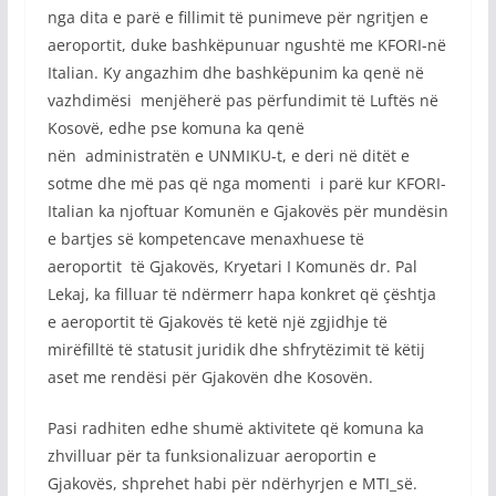
nga dita e parë e fillimit të punimeve për ngritjen e
aeroportit, duke bashkëpunuar ngushtë me KFORI-në
Italian. Ky angazhim dhe bashkëpunim ka qenë në
vazhdimësi menjëherë pas përfundimit të Luftës në
Kosovë, edhe pse komuna ka qenë
nën administratën e UNMIKU-t, e deri në ditët e
sotme dhe më pas që nga momenti i parë kur KFORI-
Italian ka njoftuar Komunën e Gjakovës për mundësin
e bartjes së kompetencave menaxhuese të
aeroportit të Gjakovës, Kryetari I Komunës dr. Pal
Lekaj, ka filluar të ndërmerr hapa konkret që çështja
e aeroportit të Gjakovës të ketë një zgjidhje të
mirëfilltë të statusit juridik dhe shfrytëzimit të këtij
aset me rendësi për Gjakovën dhe Kosovën.
Pasi radhiten edhe shumë aktivitete që komuna ka
zhvilluar për ta funksionalizuar aeroportin e
Gjakovës, shprehet habi për ndërhyrjen e MTI_së.