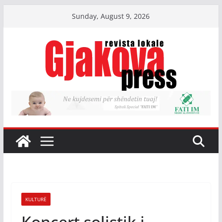
Skip
Sunday, August 9, 2026
to
content
KULTURË
Koncert solistik i