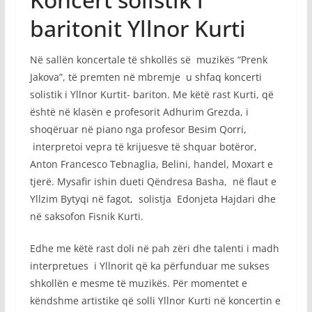
baritonit Yllnor Kurti
Në sallën koncertale të shkollës së muzikës “Prenk
Jakova”, të premten në mbremje u shfaq koncerti
solistik i Yllnor Kurtit- bariton. Me këtë rast Kurti, që
është në klasën e profesorit Adhurim Grezda, i
shoqëruar në piano nga profesor Besim Qorri,
interpretoi vepra të krijuesve të shquar botëror,
Anton Francesco Tebnaglia, Belini, handel, Moxart e
tjerë. Mysafir ishin dueti Qëndresa Basha, në flaut e
Yllzim Bytyqi në fagot, solistja Edonjeta Hajdari dhe
në saksofon Fisnik Kurti.
Edhe me këtë rast doli në pah zëri dhe talenti i madh
interpretues i Yllnorit që ka përfunduar me sukses
shkollën e mesme të muzikës. Për momentet e
këndshme artistike që solli Yllnor Kurti në koncertin e