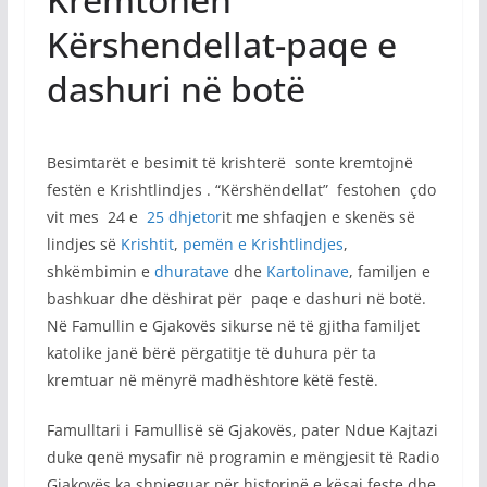
Kërshendellat-paqe e
dashuri në botë
Besimtarët e besimit të krishterë sonte kremtojnë
festën e Krishtlindjes . “Kërshëndellat” festohen çdo
vit mes 24 e
25 dhjetor
it me shfaqjen e skenës së
lindjes së
Krishtit
,
pemën e Krishtlindjes
,
shkëmbimin e
dhuratave
dhe
Kartolinave
, familjen e
bashkuar dhe dëshirat për paqe e dashuri në botë.
Në Famullin e Gjakovës sikurse në të gjitha familjet
katolike janë bërë përgatitje të duhura për ta
kremtuar në mënyrë madhështore këtë festë.
Famulltari i Famullisë së Gjakovës, pater Ndue Kajtazi
duke qenë mysafir në programin e mëngjesit të Radio
Gjakovës ka shpjeguar për historinë e kësaj feste dhe