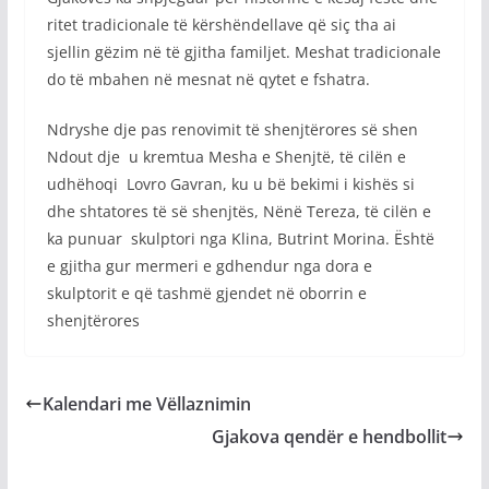
ritet tradicionale të kërshëndellave që siç tha ai
sjellin gëzim në të gjitha familjet. Meshat tradicionale
do të mbahen në mesnat në qytet e fshatra.
Ndryshe dje pas renovimit të shenjtërores së shen
Ndout dje u kremtua Mesha e Shenjtë, të cilën e
udhëhoqi Lovro Gavran, ku u bë bekimi i kishës si
dhe shtatores të së shenjtës, Nënë Tereza, të cilën e
ka punuar skulptori nga Klina, Butrint Morina. Është
e gjitha gur mermeri e gdhendur nga dora e
skulptorit e që tashmë gjendet në oborrin e
shenjtërores
Kalendari me Vëllaznimin
Gjakova qendër e hendbollit