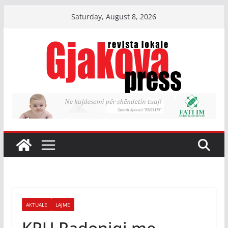
Skip
Saturday, August 8, 2026
to
content
AKTUALE
LAJME
KRU Radoniqi me