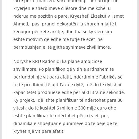
lartë performancën. KRU “Radoniqi” për arritjet në
kryerjen e shërbimeve cilësore dhe me kohë u
nderua me pozitën e parë. Kryeshefi Ekzekutiv Ismet
Ahmeti, pasi pranoi dekoratën u shpreh mjaftë i
kënaqur për këtë arritje, dhe tha se ky vlerësim
është motivim që edhe më tutje të ecet në
përmbushjen e të gjitha synimeve zhvillimore.
Ndryshe KRU Radoniqi ka plane ambicioze
zhvillimore. Po planifikon që vitin e ardhshëm të
përfundoi një vit para afatit, ndërtimin e Fabrikës së
re të prodhimit të ujit-Faza e dytë, që do të dyfishoi
kapacitetet prodhuese edhe për 500 litra në sekondë.
Ky projekt, që ishte planifikuar të ndërtohet para 30
vitesh, do të kushtoi 6 milion e 300 mijë euro dhe
është planifikuar të ndërtohet për tri vjet, por,
dinamika e shpejtuar e punimeve do të bëjë që të
kryhet një vit para afatit.