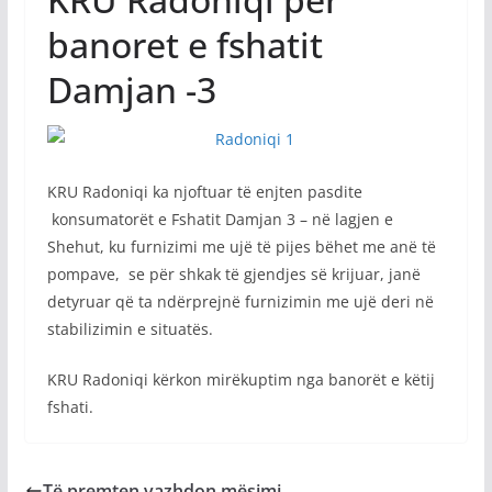
banoret e fshatit
Damjan -3
KRU Radoniqi ka njoftuar të enjten pasdite
konsumatorët e Fshatit Damjan 3 – në lagjen e
Shehut, ku furnizimi me ujë të pijes bëhet me anë të
pompave, se për shkak të gjendjes së krijuar, janë
detyruar që ta ndërprejnë furnizimin me ujë deri në
stabilizimin e situatës.
KRU Radoniqi kërkon mirëkuptim nga banorët e këtij
fshati.
Të premten vazhdon mësimi