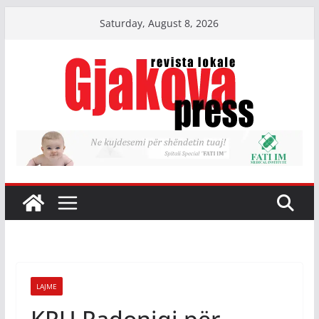
Skip
Saturday, August 8, 2026
to
content
LAJME
KRU Radoniqi për