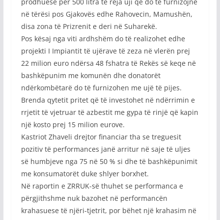
prodhuese për 500 litra të reja uji që do të furnizojnë
në tërësi pos Gjakovës edhe Rahovecin, Mamushën,
disa zona të Prizrenit e deri në Suharekë.
Pos kësaj nga viti ardhshëm do të realizohet edhe
projekti I Impiantit të ujërave të zeza në vlerën prej
22 milion euro ndërsa 48 fshatra të Rekës së keqe në
bashkëpunim me komunën dhe donatorët
ndërkombëtarë do të furnizohen me ujë të pijes.
Brenda qytetit pritet që të investohet në ndërrimin e
rrjetit të vjetruar të azbestit me gypa të rinjë që kapin
një kosto prej 15 milion eurove.
Kastriot Zhaveli drejtor financiar tha se treguesit
pozitiv të performances janë arritur në saje të uljes
së humbjeve nga 75 në 50 % si dhe të bashkëpunimit
me konsumatorët duke shlyer borxhet.
Në raportin e ZRRUK-së thuhet se performanca e
përgjithshme nuk bazohet në performancën
krahasuese të njëri-tjetrit, por bëhet një krahasim në