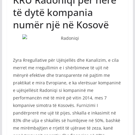
të dytë kompania
numër një në Kosovë
Zyra Rregullative për Ujësjellës dhe Kanalizim, e cila
merret me rregullimin e i shërbimeve të ujit në
mënyrë efektive dhe transparente në pajtim me
praktikat e mira Evropiane, e ka vlerësuar kompaninë
e ujësjellësit Radoniqi si kompaninë me
performancën më të mirë pë vitin 2014, mes 7
kompanive simotra të Kosovës. Furnizimi I
pandërprerë me ujë të pijes, shkalla e inkasimit në
83% dhe ulja e shkallës së humbjeve në 50%, bashkë
me mirëmbajtjen e rrjetit të ujërave të zeza, kanë