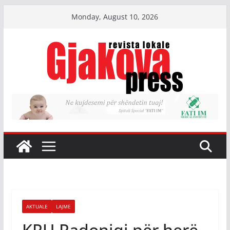
Skip
Monday, August 10, 2026
to
content
AKTUALE
LAJME
KRU Radoniqi për herë