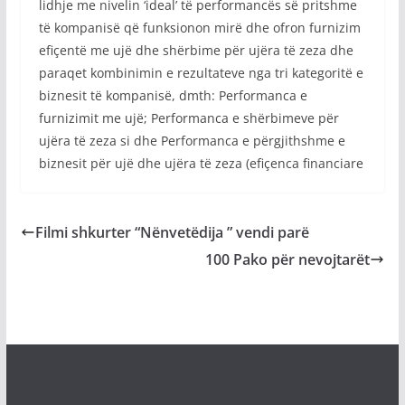
lidhje me nivelin ‘ideal’ të performancës së pritshme
të kompanisë që funksionon mirë dhe ofron furnizim
efiçentë me ujë dhe shërbime për ujëra të zeza dhe
paraqet kombinimin e rezultateve nga tri kategoritë e
biznesit të kompanisë, dmth: Performanca e
furnizimit me ujë; Performanca e shërbimeve për
ujëra të zeza si dhe Performanca e përgjithshme e
biznesit për ujë dhe ujëra të zeza (efiçenca financiare
Filmi shkurter “Nënvetëdija ” vendi parë
100 Pako për nevojtarët