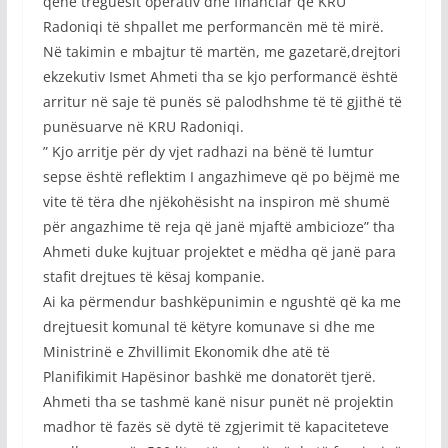
qenë treguesit operativ dhe financiar që KRU
Radoniqi të shpallet me performancën më të mirë.
Në takimin e mbajtur të martën, me gazetarë,drejtori
ekzekutiv Ismet Ahmeti tha se kjo performancë është
arritur në saje të punës së palodhshme të të gjithë të
punësuarve në KRU Radoniqi.
” Kjo arritje për dy vjet radhazi na bënë të lumtur
sepse është reflektim I angazhimeve që po bëjmë me
vite të tëra dhe njëkohësisht na inspiron më shumë
për angazhime të reja që janë mjaftë ambicioze” tha
Ahmeti duke kujtuar projektet e mëdha që janë para
stafit drejtues të kësaj kompanie.
Ai ka përmendur bashkëpunimin e ngushtë që ka me
drejtuesit komunal të këtyre komunave si dhe me
Ministrinë e Zhvillimit Ekonomik dhe atë të
Planifikimit Hapësinor bashkë me donatorët tjerë.
Ahmeti tha se tashmë kanë nisur punët në projektin
madhor të fazës së dytë të zgjerimit të kapaciteteve