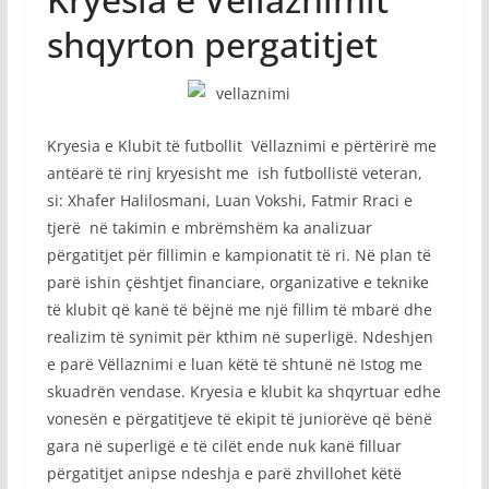
shqyrton pergatitjet
Kryesia e Klubit të futbollit Vëllaznimi e përtërirë me
antëarë të rinj kryesisht me ish futbollistë veteran,
si: Xhafer Halilosmani, Luan Vokshi, Fatmir Rraci e
tjerë në takimin e mbrëmshëm ka analizuar
përgatitjet për fillimin e kampionatit të ri. Në plan të
parë ishin çështjet financiare, organizative e teknike
të klubit që kanë të bëjnë me një fillim të mbarë dhe
realizim të synimit për kthim në superligë. Ndeshjen
e parë Vëllaznimi e luan këtë të shtunë në Istog me
skuadrën vendase. Kryesia e klubit ka shqyrtuar edhe
vonesën e përgatitjeve të ekipit të juniorëve që bënë
gara në superligë e të cilët ende nuk kanë filluar
përgatitjet anipse ndeshja e parë zhvillohet këtë