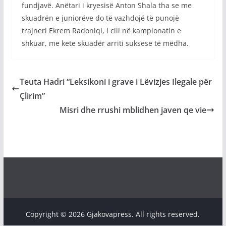
fundjavë. Anëtari i kryesisë Anton Shala tha se me
skuadrën e juniorëve do të vazhdojë të punojë
trajneri Ekrem Radoniqi, i cili në kampionatin e
shkuar, me kete skuadër arriti suksese të mëdha.
Teuta Hadri “Leksikoni i grave i Lëvizjes Ilegale për
Çlirim”
Misri dhe rrushi mblidhen javen qe vie
Copyright © 2026 Gjakovapress. All rights reserved.