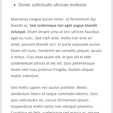
Donec sollicitudin ultricies molestie.
Maecenas congue ipsum tortor, ut fermentum dui
blandit ac.
Sed scelerisque nisi eget augue blandit
volutpat.
Etiam ornare urna at orci ultrices faucibus
eget eu nunc. Sed nibh ante, mollis non eros sit
amet, posuere blandit orci. In porta vulputate auctor.
Etiam elit nunc, hendrerit vel convallis aliquet, iaculis
a metus. Cras vitae quam elit.
In quis elit et nibh
condimentum ultrices at nec elit
. Duis pellentesque
lorem sed risus pulvinar fringilla. Nullam aliquet
mattis interdum.
Sed mollis sapien nec auctor porttitor. Morbi
vestibulum libero id neque commodo lobortis. Duis
quis sollicitudin mi, cursus fermentum ipsum.
Suspendisse mollis tortor non volutpat pharetra.
Curabitur mi felis, scelerisque sed massa ac, ornare