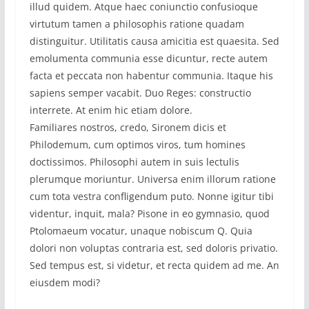
illud quidem. Atque haec coniunctio confusioque
virtutum tamen a philosophis ratione quadam
distinguitur. Utilitatis causa amicitia est quaesita. Sed
emolumenta communia esse dicuntur, recte autem
facta et peccata non habentur communia. Itaque his
sapiens semper vacabit. Duo Reges: constructio
interrete. At enim hic etiam dolore.
Familiares nostros, credo, Sironem dicis et
Philodemum, cum optimos viros, tum homines
doctissimos. Philosophi autem in suis lectulis
plerumque moriuntur. Universa enim illorum ratione
cum tota vestra confligendum puto. Nonne igitur tibi
videntur, inquit, mala? Pisone in eo gymnasio, quod
Ptolomaeum vocatur, unaque nobiscum Q. Quia
dolori non voluptas contraria est, sed doloris privatio.
Sed tempus est, si videtur, et recta quidem ad me. An
eiusdem modi?