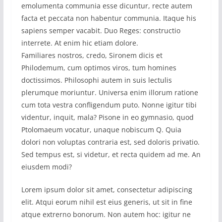
emolumenta communia esse dicuntur, recte autem
facta et peccata non habentur communia. Itaque his
sapiens semper vacabit. Duo Reges: constructio
interrete. At enim hic etiam dolore.
Familiares nostros, credo, Sironem dicis et
Philodemum, cum optimos viros, tum homines
doctissimos. Philosophi autem in suis lectulis
plerumque moriuntur. Universa enim illorum ratione
cum tota vestra confligendum puto. Nonne igitur tibi
videntur, inquit, mala? Pisone in eo gymnasio, quod
Ptolomaeum vocatur, unaque nobiscum Q. Quia
dolori non voluptas contraria est, sed doloris privatio.
Sed tempus est, si videtur, et recta quidem ad me. An
eiusdem modi?
Lorem ipsum dolor sit amet, consectetur adipiscing
elit. Atqui eorum nihil est eius generis, ut sit in fine
atque extrerno bonorum. Non autem hoc: igitur ne