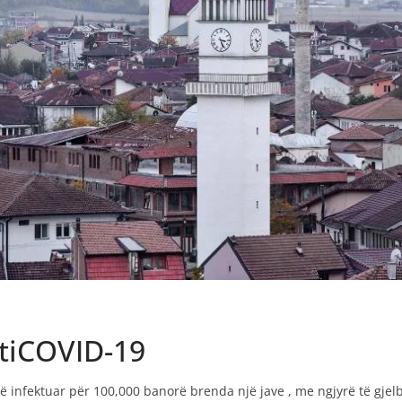
tiCOVID-19
ë infektuar për 100,000 banorë brenda një jave , me ngjyrë të gjel