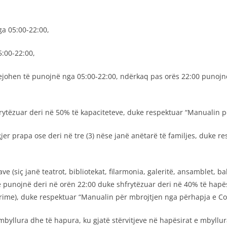
a 05:00-22:00,
5:00-22:00,
lejohen të punojnë nga 05:00-22:00, ndërkaq pas orës 22:00 punoj
hfrytëzuar deri në 50% të kapaciteteve, duke respektuar “Manualin 
gjer prapa ose deri në tre (3) nëse janë anëtarë të familjes, duke
 (siç janë teatrot, bibliotekat, filarmonia, galeritë, ansamblet, b
ë punojnë deri në orën 22:00 duke shfrytëzuar deri në 40% të hapës
htrime), duke respektuar “Manualin për mbrojtjen nga përhapja e Co
ë mbyllura dhe të hapura, ku gjatë stërvitjeve në hapësirat e mbyll