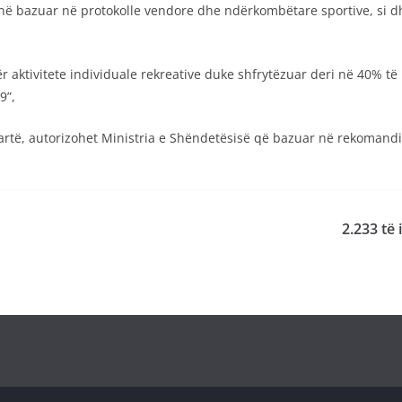
onë bazuar në protokolle vendore dhe ndërkombëtare sportive, si 
ër aktivitete individuale rekreative duke shfrytëzuar deri në 40% t
9”,
 lartë, autorizohet Ministria e Shëndetësisë që bazuar në rekoman
2.233 të