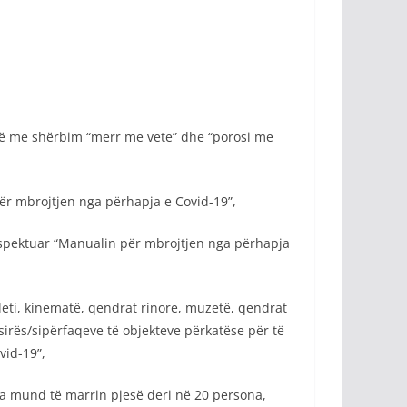
në me shërbim “merr me vete” dhe “porosi me
për mbrojtjen nga përhapja e Covid-19”,
 respektuar “Manualin për mbrojtjen nga përhapja
aleti, kinematë, qendrat rinore, muzetë, qendrat
irës/sipërfaqeve të objekteve përkatëse për të
vid-19”,
ura mund të marrin pjesë deri në 20 persona,