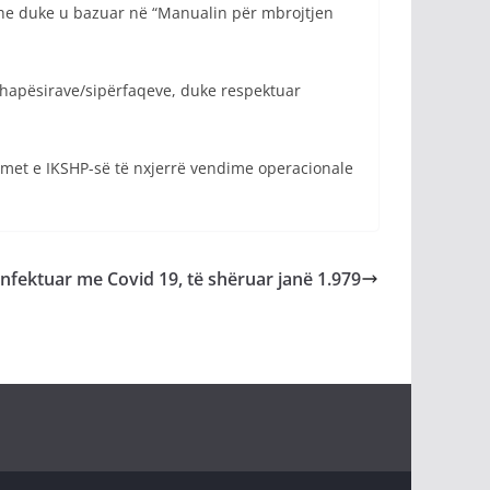
dhe duke u bazuar në “Manualin për mbrojtjen
ë hapësirave/sipërfaqeve, duke respektuar
dimet e IKSHP-së të nxjerrë vendime operacionale
 infektuar me Covid 19, të shëruar janë 1.979