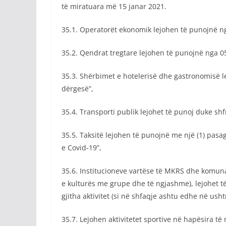
të miratuara më 15 janar 2021.
35.1. Operatorët ekonomik lejohen të punojnë ng
35.2. Qendrat tregtare lejohen të punojnë nga 0
35.3. Shërbimet e hotelerisë dhe gastronomisë 
dërgesë”,
35.4. Transporti publik lejohet të punoj duke s
35.5. Taksitë lejohen të punojnë me një (1) pasa
e Covid-19”,
35.6. Institucioneve vartëse të MKRS dhe komunave
e kulturës me grupe dhe të ngjashme), lejohet t
gjitha aktivitet (si në shfaqje ashtu edhe në us
35.7. Lejohen aktivitetet sportive në hapësira t