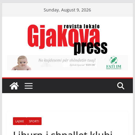
Skip
Sunday, August 9, 2026
to
content
LAJME
SPORTI
Liburn-i shpallet klubi