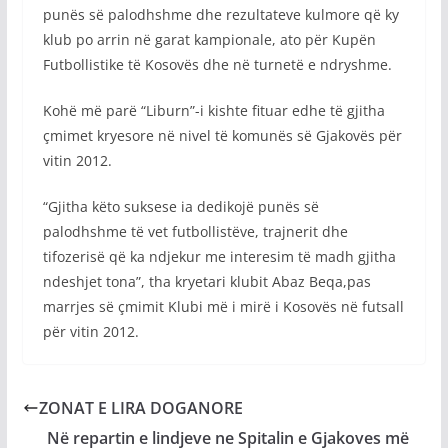
punës së palodhshme dhe rezultateve kulmore që ky
klub po arrin në garat kampionale, ato për Kupën
Futbollistike të Kosovës dhe në turnetë e ndryshme.
Kohë më parë “Liburn”-i kishte fituar edhe të gjitha
çmimet kryesore në nivel të komunës së Gjakovës për
vitin 2012.
“Gjitha këto suksese ia dedikojë punës së
palodhshme të vet futbollistëve, trajnerit dhe
tifozerisë që ka ndjekur me interesim të madh gjitha
ndeshjet tona”, tha kryetari klubit Abaz Beqa,pas
marrjes së çmimit Klubi më i mirë i Kosovës në futsall
për vitin 2012.
ZONAT E LIRA DOGANORE
Në repartin e lindjeve ne Spitalin e Gjakoves më