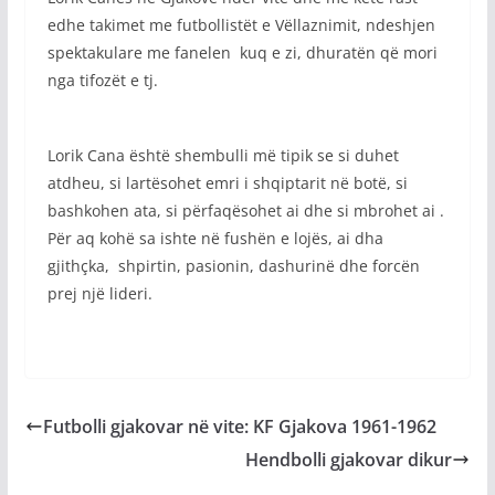
edhe takimet me futbollistët e Vëllaznimit, ndeshjen
spektakulare me fanelen kuq e zi, dhuratën që mori
nga tifozët e tj.
Lorik Cana është shembulli më tipik se si duhet
atdheu, si lartësohet emri i shqiptarit në botë, si
bashkohen ata, si përfaqësohet ai dhe si mbrohet ai .
Për aq kohë sa ishte në fushën e lojës, ai dha
gjithçka, shpirtin, pasionin, dashurinë dhe forcën
prej një lideri.
Futbolli gjakovar në vite: KF Gjakova 1961-1962
Hendbolli gjakovar dikur