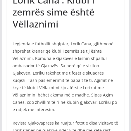
zemrës sime është
Vëllaznimi
Legjenda e futbollit shqiptar, Lorik Cana, gjithmonë
shprehet krenar që klubi i zemrës së tij është
Vëllaznimi. Komuna e Gjakovës e kishin shpallur
ambasador të Gjakovës. Sa herë që e viziton
Gjakovën, Loriku takohet me tifozët e skuadrës
kuqezi. Tash pas emërimit të babait të ti, Agimit në
krye të klubit Vëllaznimi kjo afërsi e Lorikut me
Vëllaznimin bëhet akoma më e madhe. Sipas Agim
Canes, cdo zhvillim të ri në klubin gjakovar, Loriku po
e ndjek me interesim.
Revista Gjakovapress ka ruajtur fotot e disa vizitave të
Lorik Canes në Gjakovë ndër vite dhe me këtë rast