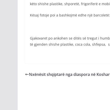
këto shishe plastike, shporetë, frigoriferë e mo
Kësaj fotoje poi a bashkojmë edhe një barcoletë:
Gjakovaret po ankohen se ditës së tregut i humbi
të gjenden shishe plastike, coca cola, shfepsa, 
Nxënësit shqiptarë nga diaspora në Koshar