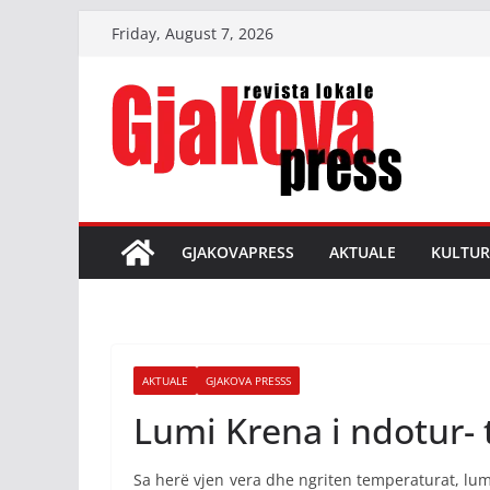
Skip
Friday, August 7, 2026
to
content
GJAKOVAPRESS
AKTUALE
KULTUR
AKTUALE
GJAKOVA PRESSS
Lumi Krena i ndotur- 
Sa herë vjen vera dhe ngriten temperaturat, lu