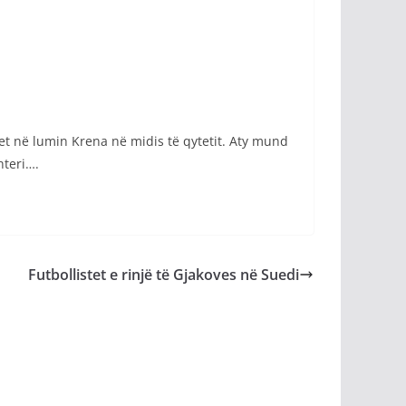
het në lumin Krena në midis të qytetit. Aty mund
hteri….
Futbollistet e rinjë të Gjakoves në Suedi