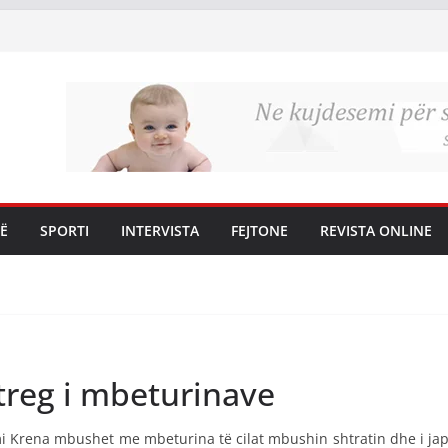
Ë
SPORTI
INTERVISTA
FEJTONE
REVISTA ONLINE
treg i mbeturinave
mi Krena mbushet me mbeturina të cilat mbushin shtratin dhe i ja