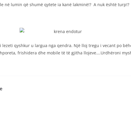
bile në lumin që shumë qytete ia kanë lakminë!? A nuk është turp!?
 lezeti qyshkur u largua nga qendra. Një lloj tregu i vecant po bë
shporeta, frishidera dhe mobile të të gjitha llojeve….Urdhëroni mys
e