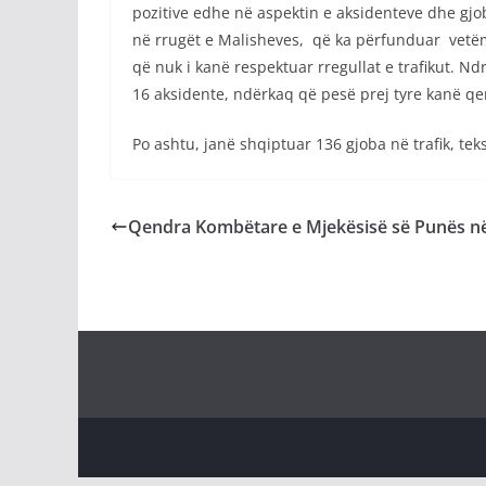
pozitive edhe në aspektin e aksidenteve dhe gjo
në rrugët e Malisheves, që ka përfunduar vetëm 
që nuk i kanë respektuar rregullat e trafikut. Nd
16 aksidente, ndërkaq që pesë prej tyre kanë q
Po ashtu, janë shqiptuar 136 gjoba në trafik, te
Qendra Kombëtare e Mjekësisë së Punës në