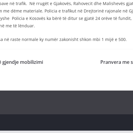
bave në trafik. Në rrugët e Gjakovës, Rahovecit dhe Malishevës gja
me dëme materiale. Policia e trafikut në Drejtorinë rajonale në Gj
ryshe Policia e Kosovës ka bërë të ditur se gjatë 24 orëve të fundi
enë me të lënduar.
ksa në raste normale ky numër zakonisht shkon mbi 1 mijë e 500.
 gjendje mobilizimi
Pranvera me s