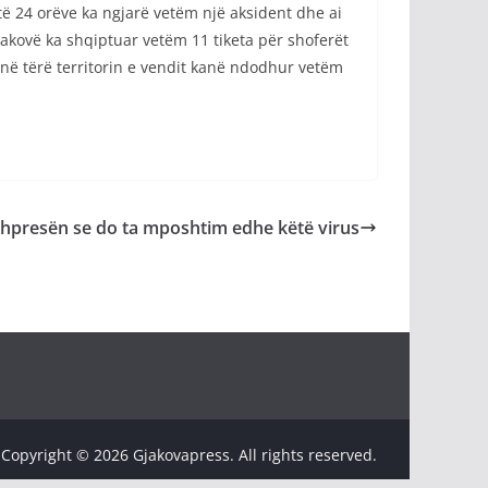
të 24 orëve ka ngjarë vetëm një aksident dhe ai
akovë ka shqiptuar vetëm 11 tiketa për shoferët
t, në tërë territorin e vendit kanë ndodhur vetëm
hpresën se do ta mposhtim edhe këtë virus
Copyright © 2026 Gjakovapress. All rights reserved.