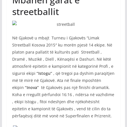
streetballit
Në Gjakovë u mbajt
Turneu i Gjakovës “Limak
Streetball Kosova 2015″ ku morën pjesë 14 ekipe. Në
platon para pallatit të kulturës pati
Streetball ,
Dramë , Muzikë , Diell , Kënaqësi e Dashuri. Në këtë
atmosferë epitetin e kampionit në kategorinë Profi , e
siguroi ekipi
“Istogu”
, që tregoi pa dyshim paraqitjen
më të mirë në Gjakovë. Ata në finale mposhtën
ekipin
“Inova”
të Gjakovës pas një finishi dramatik.
Koha e rregullt përfundoi 16:16 , ndërsa në vazhdime
, ekipi Istogu , fitoi ndeshjen dhe njëkohësisht
epitetin e kampionit të Gjakovës , vend të cilin do ta
përfaqësoj ditë më vonë në Superfinalen e Prizrenit.