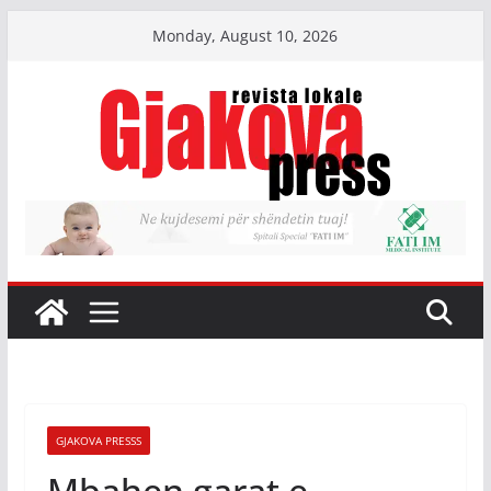
Skip
Monday, August 10, 2026
to
content
GJAKOVA PRESSS
Mbahen garat e