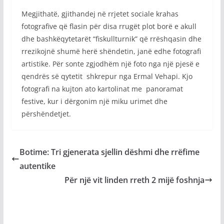
Megjithatë, gjithandej në rrjetet sociale krahas
fotografive që flasin për disa rrugët plot borë e akull
dhe bashkëqytetarët “fiskullturnik” që rrëshqasin dhe
rrezikojnë shumë herë shëndetin, janë edhe fotografi
artistike. Për sonte zgjodhëm një foto nga një pjesë e
qendrës së qytetit shkrepur nga Ermal Vehapi. Kjo
fotografi na kujton ato kartolinat me panoramat
festive, kur i dërgonim një miku urimet dhe
përshëndetjet.
Botime: Tri gjenerata sjellin dëshmi dhe rrëfime
autentike
Për një vit linden rreth 2 mijë foshnja