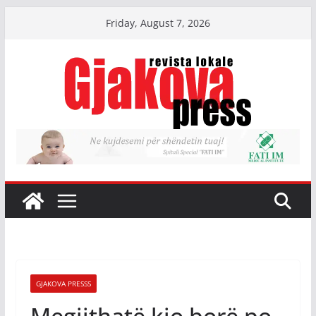
Skip
Friday, August 7, 2026
to
content
GJAKOVA PRESSS
Megjithatë kjo borë po