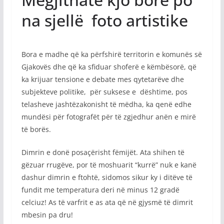
na sjellë foto artistike
Bora e madhe që ka përfshirë territorin e komunës së
Gjakovës dhe që ka sfiduar shoferë e këmbësorë, që
ka krijuar tensione e debate mes qytetarëve dhe
subjekteve politike, për suksese e dështime, pos
telasheve jashtëzakonisht të mëdha, ka qenë edhe
mundësi për fotografët për të zgjedhur anën e mirë
të borës.
Dimrin e donë posaçërisht fëmijët. Ata shihen të
gëzuar rrugëve, por të moshuarit “kurrë” nuk e kanë
dashur dimrin e ftohtë, sidomos sikur ky i ditëve të
fundit me temperatura deri në minus 12 gradë
celciuz! As të varfrit e as ata që në gjysmë të dimrit
mbesin pa dru!