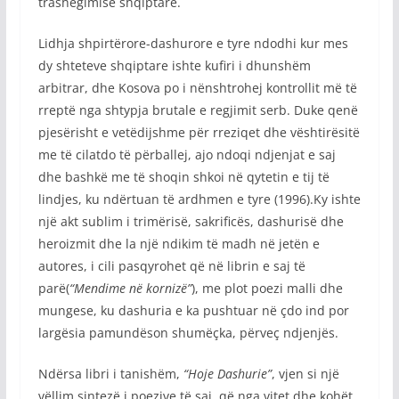
trashëgimisë shqiptare.
Lidhja shpirtërore-dashurore e tyre ndodhi kur mes
dy shteteve shqiptare ishte kufiri i dhunshëm
arbitrar, dhe Kosova po i nënshtrohej kontrollit më të
rreptë nga shtypja brutale e regjimit serb. Duke qenë
pjesërisht e vetëdijshme për rreziqet dhe vështirësitë
me të cilatdo të përballej, ajo ndoqi ndjenjat e saj
dhe bashkë me të shoqin shkoi në qytetin e tij të
lindjes, ku ndërtuan të ardhmen e tyre (1996).Ky ishte
një akt sublim i trimërisë, sakrificës, dashurisë dhe
heroizmit dhe la një ndikim të madh në jetën e
autores, i cili pasqyrohet që në librin e saj të
parë(
“Mendime në kornizë”
), me plot poezi malli dhe
mungese, ku dashuria e ka pushtuar në çdo ind por
largësia pamundëson shumëçka, përveç ndjenjës.
Ndërsa libri i tanishëm,
“Hoje Dashurie”
, vjen si një
vëllim sintezë i poezive të saj, që nga vitet dhe kohët