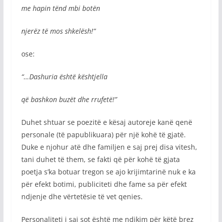
me hapin tёnd mbi botёn
njerёz tё mos shkelёsh!
”
ose:
“…Dashuria është kështjella
që bashkon buzët dhe rrufetë!”
Duhet shtuar se poezitë e kësaj autoreje kanë qenë
personale (të papublikuara) për një kohë të gjatë.
Duke e njohur atë dhe familjen e saj prej disa vitesh,
tani duhet të them, se fakti që për kohë të gjata
poetja s’ka botuar tregon se ajo krijimtarinë nuk e ka
për efekt botimi, publiciteti dhe fame sa për efekt
ndjenje dhe vërtetësie të vet qenies.
Personaliteti i saj sot është me ndikim për këtë brez