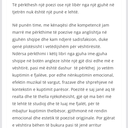
Të përkthesh një poezi ose një libër nga një gjuhë në
tjetrën nuk është një punë e lehtë.
Në punën time, me kënaqësi dhe kompetencë jam
marrë me përkthime të poezive nga anglishtja në
gjuhën shqipe dhe kam ndjerë sadisfaksion, duke
qenë plotësisht i vetëdijshëm për vështirësitë.
Ndërsa përkthimi i këtij libri nga gjuha ime-gjuha
shqipe në botën angleze ishte një gjë disi edhe më e
vështirë, pasi më është dashur të përkthej jo vetëm
kuptimin e fjalëve, por edhe nënkuptimin emocional,
efektin muzikal të vargut, frazave dhe shprehjeve në
kontekstin e kuptimit parësor. Poezitë e saj janë aq të
realta dhe të thella njëkohësisht, gjë që ma bëri më
të lehtë të studioj dhe të luaj me fjalët, për të
mbajtur kuptimin thelbësor, gjithmonë në rendin
emocional dhe estetik të poezisë origjinale. Por gjërat
e vështira bëhen të bukura pasi të jenë arritur