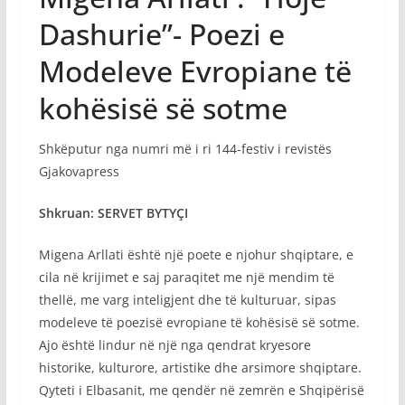
Dashurie”- Poezi e
Modeleve Evropiane të
kohësisë së sotme
Shkëputur nga numri më i ri 144-festiv i revistës
Gjakovapress
Shkruan: SERVET BYTYÇI
Migena Arllati është një poete e njohur shqiptare, e
cila në krijimet e saj paraqitet me një mendim të
thellë, me varg inteligjent dhe të kulturuar, sipas
modeleve të poezisë evropiane të kohësisë së sotme.
Ajo është lindur në një nga qendrat kryesore
historike, kulturore, artistike dhe arsimore shqiptare.
Qyteti i Elbasanit, me qendër në zemrën e Shqipërisë