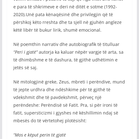
e para të shkrimeve e deri në ditët e sotme (1992-
2020).Unë pata kënaqësinë dhe privilegjin që të
përshkoj këto rreshta dhe ta sjell në gjuhën angleze
këtë libër të bukur lirik, shumë emocional.
Në poemthin narrativ dhe autobiografik të titulluar
“Peri i gjatë”
autorja ka kaluar nëpër vargje të arta, sa
të dhimbshme e të dashura, të gjithë udhëtimin e
jetës së saj.
Në mitologjinë greke, Zeus, mbreti i perëndive, mund
të jepte urdhra dhe ndëshkime për të gjithë të
vdekshmit dhe të pavdekshmit, përveç një
perëndeshe: Perëndisë së Fatit. Pra, si për ironi të
fatit, supersticizmi i gjyshes në këshillimin ndaj së
mbesës do të vërtetohej plotësisht:
“Mos e kёput perin tё gjatё