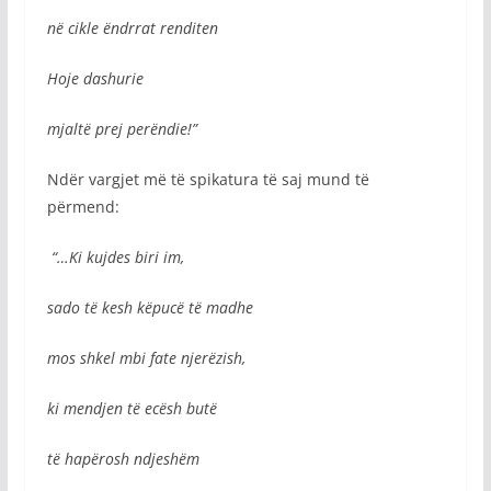
në cikle ëndrrat renditen
Hoje dashurie
mjaltë prej perëndie!”
Ndër vargjet më të spikatura të saj mund të
përmend:
“…Ki kujdes biri im,
sado tё kesh kёpucё tё madhe
mos shkel mbi fate njerёzish,
ki mendjen tё ecёsh butё
tё hapёrosh ndjeshёm