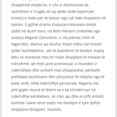
Shqipërisë moderne, e cila si destinacion ka
vazhdimin e rrugës së saj epike duke kapërcyer
lumenj e male për të kaluar nga një tokë shqiptare në
tjetrën. E gjithë drama shqiptaro-kosovare është
sjellë në duart tona, në këtë mënyrë simbolike nga
autorja Migenë-Doruntinë, e cila përveç mitit të
legjendës, dashur pa dashur kryen edhe një mision
tjetër bashkëkohor, atë të bashkimit të kombit. Kujtoj
këtu se martesat mes të rinjve shqiptarë të trevave të
ndryshme, që moti janë promovuar si mundësi e
ndërlidhjes dhe unitetit mes shqiptarëve, përballë
politikave pushtuese dhe përçarëse të mbjella nga të
katër anët. Këtë ndërlidhje personale, Migena me
plot gojën mund të themi se e ka shndërruar në
ndërlidhje kombëtare, së cilës ajo dhe ai (çifti Arllati)
tashmë i kanë vënë vulën me familjen e tyre dyfish
shqiptare (Shqipëri, Kosovë).