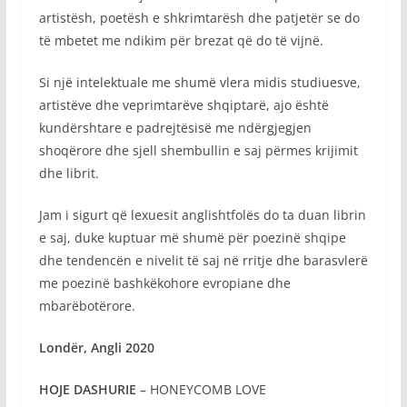
artistësh, poetësh e shkrimtarësh dhe patjetër se do
të mbetet me ndikim për brezat që do të vijnë.
Si një intelektuale me shumë vlera midis studiuesve,
artistëve dhe veprimtarëve shqiptarë, ajo është
kundërshtare e padrejtësisë me ndërgjegjen
shoqërore dhe sjell shembullin e saj përmes krijimit
dhe librit.
Jam i sigurt që lexuesit anglishtfolës do ta duan librin
e saj, duke kuptuar më shumë për poezinë shqipe
dhe tendencën e nivelit të saj në rritje dhe barasvlerë
me poezinë bashkëkohore evropiane dhe
mbarëbotërore.
Londër,
Angli 2020
HOJE DASHURIE
– HONEYCOMB LOVE