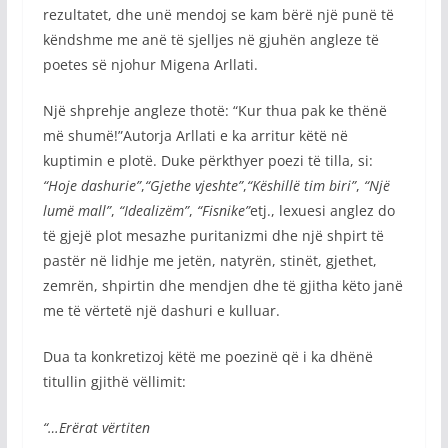
rezultatet, dhe unë mendoj se kam bërë një punë të
këndshme me anë të sjelljes në gjuhën angleze të
poetes së njohur Migena Arllati.
Një shprehje angleze thotë: “Kur thua pak ke thënë
më shumë!”Autorja Arllati e ka arritur këtë në
kuptimin e plotë. Duke përkthyer poezi të tilla, si:
“Hoje dashurie”
,
“Gjethe vjeshte”
,
“Këshillë tim biri”
,
“Një
lumë mall”
,
“Idealizëm”
,
“Fisnike”
etj., lexuesi anglez do
të gjejë plot mesazhe puritanizmi dhe një shpirt të
pastër në lidhje me jetën, natyrën, stinët, gjethet,
zemrën, shpirtin dhe mendjen dhe të gjitha këto janë
me të vërtetë një dashuri e kulluar.
Dua ta konkretizoj këtë me poezinë që i ka dhënë
titullin gjithë vëllimit:
“…
Erërat vërtiten