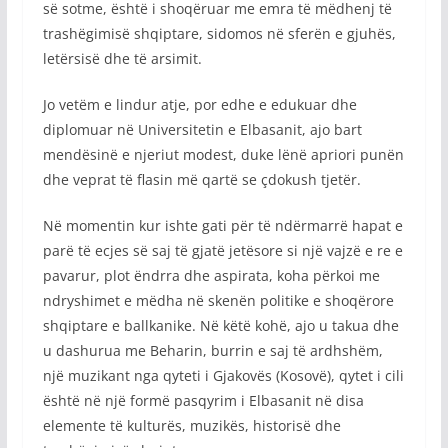
së sotme, është i shoqëruar me emra të mëdhenj të
trashëgimisë shqiptare, sidomos në sferën e gjuhës,
letërsisë dhe të arsimit.
Jo vetëm e lindur atje, por edhe e edukuar dhe
diplomuar në Universitetin e Elbasanit, ajo bart
mendësinë e njeriut modest, duke lënë apriori punën
dhe veprat të flasin më qartë se çdokush tjetër.
Në momentin kur ishte gati për të ndërmarrë hapat e
parë të ecjes së saj të gjatë jetësore si një vajzë e re e
pavarur, plot ëndrra dhe aspirata, koha përkoi me
ndryshimet e mëdha në skenën politike e shoqërore
shqiptare e ballkanike. Në këtë kohë, ajo u takua dhe
u dashurua me Beharin, burrin e saj të ardhshëm,
një muzikant nga qyteti i Gjakovës (Kosovë), qytet i cili
është në një formë pasqyrim i Elbasanit në disa
elemente të kulturës, muzikës, historisë dhe