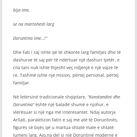
bija ime,
se na martohesh larg
Doruntina ime…!”
Dhe Fati i saj ishte që të shkonte larg familjes dhe të
dashurve të saj për të ndërtuar një dashuri tjetër, e
cila tani nuk ishte thjesht veç ndjenjë e një vajze të
re. Tashmë ishte një mision, përtej personal, përtej
familjar.
Në letërsinë tradicionale shqiptare,
“Konstandini dhe
Doruntina”
është një baladë shumë e njohur, e
vlerësuar si një nga më interesantet. Ndaj autorja
Arllati, paralelizon fatin e saj me atë të Doruntinës,
figurës së bijës që u martua shtatë male e shtatë
lumenj larg. Ajo,na del si një Doruntinë moderne e