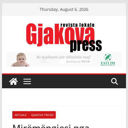
Skip
Thursday, August 6, 2026
to
content
AKTUALE
GJAKOVA PRESSS
Mirëmëngjesi nga