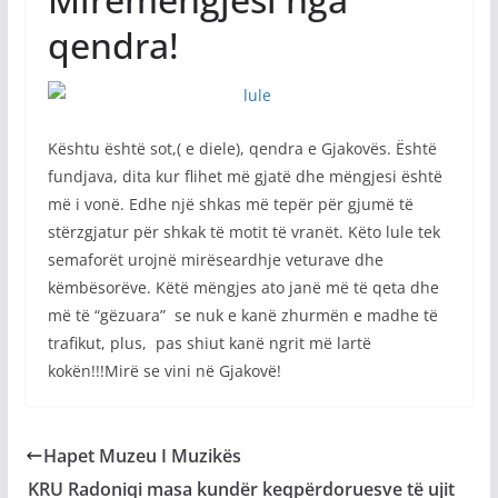
qendra!
Kështu është sot,( e diele), qendra e Gjakovës. Është
fundjava, dita kur flihet më gjatë dhe mëngjesi është
më i vonë. Edhe një shkas më tepër për gjumë të
stërzgjatur për shkak të motit të vranët. Këto lule tek
semaforët urojnë mirëseardhje veturave dhe
këmbësorëve. Këtë mëngjes ato janë më të qeta dhe
më të “gëzuara” se nuk e kanë zhurmën e madhe të
trafikut, plus, pas shiut kanë ngrit më lartë
kokën!!!Mirë se vini në Gjakovë!
Hapet Muzeu I Muzikës
KRU Radoniqi masa kundër keqpërdoruesve të ujit