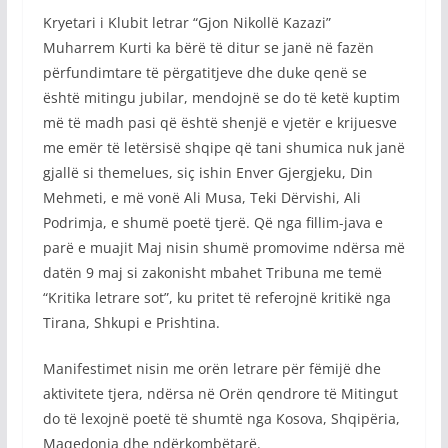
Kryetari i Klubit letrar “Gjon Nikollë Kazazi”
Muharrem Kurti ka bërë të ditur se janë në fazën
përfundimtare të përgatitjeve dhe duke qenë se
është mitingu jubilar, mendojnë se do të ketë kuptim
më të madh pasi që është shenjë e vjetër e krijuesve
me emër të letërsisë shqipe që tani shumica nuk janë
gjallë si themelues, siç ishin Enver Gjergjeku, Din
Mehmeti, e më vonë Ali Musa, Teki Dërvishi, Ali
Podrimja, e shumë poetë tjerë. Që nga fillim-java e
parë e muajit Maj nisin shumë promovime ndërsa më
datën 9 maj si zakonisht mbahet Tribuna me temë
“Kritika letrare sot”, ku pritet të referojnë kritikë nga
Tirana, Shkupi e Prishtina.
Manifestimet nisin me orën letrare për fëmijë dhe
aktivitete tjera, ndërsa në Orën qendrore të Mitingut
do të lexojnë poetë të shumtë nga Kosova, Shqipëria,
Maqedonia dhe ndërkombëtarë.