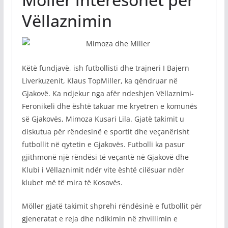
Vëllaznimin
Këtë fundjavë, ish futbollisti dhe trajneri I Bajern
Liverkuzenit, Klaus TopMiller, ka qëndruar në
Gjakovë. Ka ndjekur nga afër ndeshjen Vëllaznimi-
Feronikeli dhe është takuar me kryetren e komunës
së Gjakovës, Mimoza Kusari Lila. Gjatë takimit u
diskutua për rëndesinë e sportit dhe veçanërisht
futbollit në qytetin e Gjakovës. Futbolli ka pasur
gjithmonë një rëndësi të veçantë në Gjakovë dhe
Klubi i Vëllaznimit ndër vite është cilësuar ndër
klubet më të mira të Kosovës.
Möller gjatë takimit shprehi rëndësinë e futbollit për
gjeneratat e reja dhe ndikimin në zhvillimin e