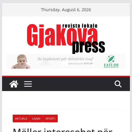
Skip
Thursday, August 6, 2026
to
content
AKTUALE
LAJME
SPORTI
Möller interesohet për