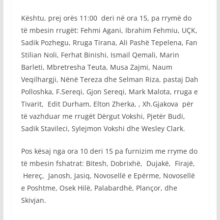
Kështu, prej orës 11:00 deri në ora 15, pa rrymë do
të mbesin rrugët: Fehmi Agani, Ibrahim Fehmiu, UÇK,
Sadik Pozhegu, Rruga Tirana, Ali Pashë Tepelena, Fan
Stilian Noli, Ferhat Binishi, Ismail Qemali, Marin
Barleti, Mbretresha Teuta, Musa Zajmi, Naum
Veqilhargji, Nënë Tereza dhe Selman Riza, pastaj Dah
Polloshka, F.Sereqi, Gjon Sereqi, Mark Malota, rruga e
Tivarit, Edit Durham, Elton Zherka, , Xh.Gjakova për
të vazhduar me rrugët Dërgut Vokshi, Pjetër Budi,
Sadik Stavileci, Sylejmon Vokshi dhe Wesley Clark.
Pos kësaj nga ora 10 deri 15 pa furnizim me rryme do
të mbesin fshatrat: Bitesh, Dobrixhë, Dujakë, Firajë,
Hereç, Janosh, Jasiq, Novosellë e Epërme, Novosellë
e Poshtme, Osek Hilë, Palabardhë, Plançor, dhe
Skivjan.