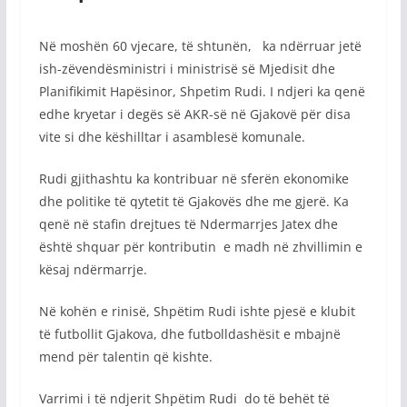
Në moshën 60 vjecare, të shtunën, ka ndërruar jetë
ish-zëvendësministri i ministrisë së Mjedisit dhe
Planifikimit Hapësinor, Shpetim Rudi. I ndjeri ka qenë
edhe kryetar i degës së AKR-së në Gjakovë për disa
vite si dhe këshilltar i asamblesë komunale.
Rudi gjithashtu ka kontribuar në sferën ekonomike
dhe politike të qytetit të Gjakovës dhe me gjerë. Ka
qenë në stafin drejtues të Ndermarrjes Jatex dhe
është shquar për kontributin e madh në zhvillimin e
kësaj ndërmarrje.
Në kohën e rinisë, Shpëtim Rudi ishte pjesë e klubit
të futbollit Gjakova, dhe futbolldashësit e mbajnë
mend për talentin që kishte.
Varrimi i të ndjerit Shpëtim Rudi do të behët të