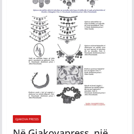
GJAKOVA PRESSS
Në Gjakovapress, një