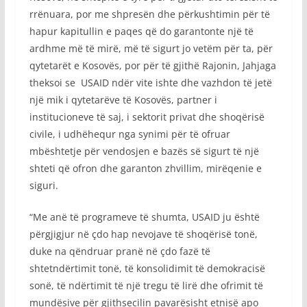
rrënuara, por me shpresën dhe përkushtimin për të
hapur kapitullin e paqes që do garantonte një të
ardhme më të mirë, më të sigurt jo vetëm për ta, për
qytetarët e Kosovës, por për të gjithë Rajonin, Jahjaga
theksoi se USAID ndër vite ishte dhe vazhdon të jetë
një mik i qytetarëve të Kosovës, partner i
institucioneve të saj, i sektorit privat dhe shoqërisë
civile, i udhëhequr nga synimi për të ofruar
mbështetje për vendosjen e bazës së sigurt të një
shteti që ofron dhe garanton zhvillim, mirëqenie e
siguri.
“Me anë të programeve të shumta, USAID ju është
përgjigjur në çdo hap nevojave të shoqërisë tonë,
duke na qëndruar pranë në çdo fazë të
shtetndërtimit tonë, të konsolidimit të demokracisë
sonë, të ndërtimit të një tregu të lirë dhe ofrimit të
mundësive për gjithsecilin pavarësisht etnisë apo