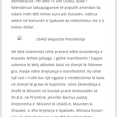
demokracisë. Për këto 15 vite USAID, duke I
falënderuar taksapaguesve të popullit amerikan ka
ndarë rreth 800 milion euro për Kosovën, ndërsa
vetëm në komunën e Gjakovës ka mbështetur me 2.5
milion dollar.
Në këtë solemnitet ishte prezent edhe presidentja e
Kosovës Atifete Jahjaga. I gjithë manifestimi I hapjes
solemne të këtij aktiviteti kaloi në shenjë të folëseve
gra, madje edhe drejtuesja e manifestimit. Ky ishte
një rast i rrallë kur një ngjarje e rëndësishme të kaloi
në shenjë të grave të fuqishme. Ishte Zëvendësja e
Shefit të Misionit në Kosovë pranë Ambasadës së
Sh.B.A. në Prishtinë, Jennifer Bachus pastaj
drejtoresha e Misionit të USAID-it, Maureen A.
Shauket, si dhe kryetarja e Gjakovës, Mimoza Kusari-
Lila të cilat vlerësuan si mjaftë të suksesshme