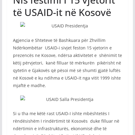
të USAID-it në Kosovë
Agjencia e Shteteve të Bashkuara për Zhvillim
Ndërkombëtar USAID-i sivjet feston 15 vjetorin e
prezencës ne Kosove, ndërsa aktivitetet e shënimit te
këtij përvjetori, kanë filluar të mërkurën pikërisht në
qytetin e Gjakovës që pësoi më së shumti gjatë luftës
në Kosovë e ku ndihma e USAID-it nga vitit 1999 ishte
mjaftë e madhe.
Si u tha me këtë rast USAID-I ishte mbështetës I
rëndësishëm I rindërtimit të Kosovës duke filluar në
ndërtimin e infrastrukturës, ekonomisë dhe të