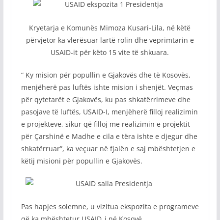
Kryetarja e Komunës Mimoza Kusari-Lila, në këtë
përvjetor ka vlerësuar lartë rolin dhe veprimtarin e
USAID-it për këto 15 vite të shkuara.
“ Ky mision për popullin e Gjakovës dhe të Kosovës,
menjëherë pas luftës ishte mision i shenjët. Veçmas
për qytetarët e Gjakovës, ku pas shkatërrimeve dhe
pasojave të luftës, USAID-I, menjëherë filloj realizimin
e projekteve, sikur që filloj me realizimin e projektit
për Çarshinë e Madhe e cila e tëra ishte e djegur dhe
shkatërruar”, ka veçuar në fjalën e saj mbështetjen e
këtij misioni për popullin e Gjakovës.
Pas hapjes solemne, u vizitua ekspozita e programeve
që ka mbështetur USAID_i në Kosovë.