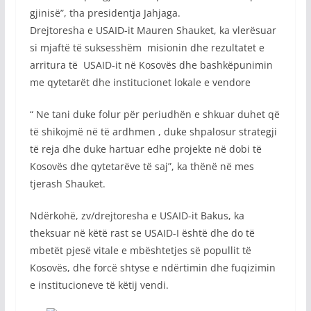
gjinisë”, tha presidentja Jahjaga.
Drejtoresha e USAID-it Mauren Shauket, ka vlerësuar
si mjaftë të suksesshëm misionin dhe rezultatet e
arritura të USAID-it në Kosovës dhe bashkëpunimin
me qytetarët dhe institucionet lokale e vendore
“ Ne tani duke folur për periudhën e shkuar duhet që
të shikojmë në të ardhmen , duke shpalosur strategji
të reja dhe duke hartuar edhe projekte në dobi të
Kosovës dhe qytetarëve të saj”, ka thënë në mes
tjerash Shauket.
Ndërkohë, zv/drejtoresha e USAID-it Bakus, ka
theksuar në këtë rast se USAID-I është dhe do të
mbetët pjesë vitale e mbështetjes së popullit të
Kosovës, dhe forcë shtyse e ndërtimin dhe fuqizimin
e institucioneve të këtij vendi.