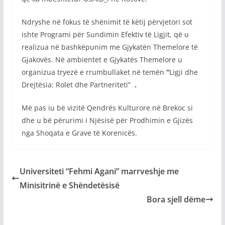
Ndryshe në fokus të shënimit të këtij përvjetori sot
ishte Programi për Sundimin Efektiv të Ligjit, që u
realizua në bashkëpunim me Gjykatën Themelore të
Gjakovës. Në ambientet e Gjykatës Themelore u
organizua tryezë e rrumbullaket në temën
“
Ligji dhe
Drejtësia: Rolet dhe Partneriteti”
.
Më pas iu bë vizitë Qendrës Kulturore në Brekoc si
dhe u bë përurimi i Njësisë për Prodhimin e Gjizës
nga Shoqata e Grave të Korenicës.
Universiteti “Fehmi Agani” marrveshje me
Minisitrinë e Shëndetësisë
Bora sjell dëme