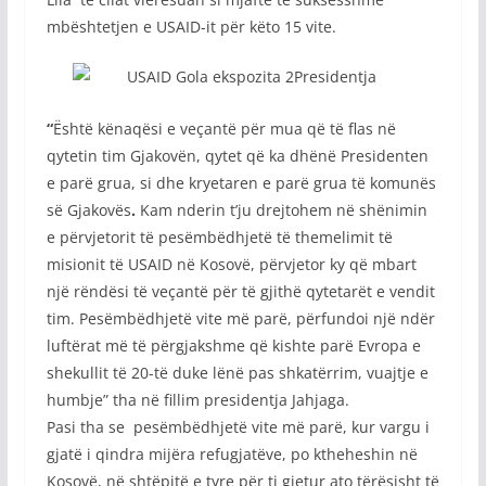
mbështetjen e USAID-it për këto 15 vite.
“
Është kënaqësi e veçantë për mua që të flas në
qytetin tim Gjakovën, qytet që ka dhënë Presidenten
e parë grua, si dhe kryetaren e parë grua të komunës
së Gjakovës
.
Kam nderin t’ju drejtohem në shënimin
e përvjetorit të pesëmbëdhjetë të themelimit të
misionit të USAID në Kosovë, përvjetor ky që mbart
një rëndësi të veçantë për të gjithë qytetarët e vendit
tim. Pesëmbëdhjetë vite më parë, përfundoi një ndër
luftërat më të përgjakshme që kishte parë Evropa e
shekullit të 20-të duke lënë pas shkatërrim, vuajtje e
humbje” tha në fillim presidentja Jahjaga.
Pasi tha se pesëmbëdhjetë vite më parë, kur vargu i
gjatë i qindra mijëra refugjatëve, po ktheheshin në
Kosovë, në shtëpitë e tyre për ti gjetur ato tërësisht të