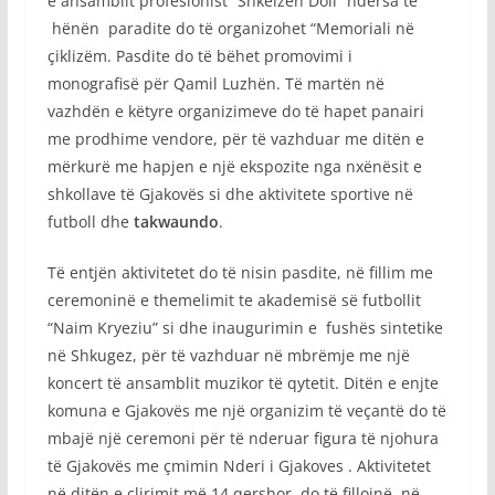
e ansamblit profesionist “Shkëlzen Doli” ndërsa të
hënën paradite do të organizohet “Memoriali në
çiklizëm. Pasdite do të bëhet promovimi i
monografisë për Qamil Luzhën. Të martën në
vazhdën e këtyre organizimeve do të hapet panairi
me prodhime vendore, për të vazhduar me ditën e
mërkurë me hapjen e një ekspozite nga nxënësit e
shkollave të Gjakovës si dhe aktivitete sportive në
futboll dhe
takwaundo
.
Të entjën aktivitetet do të nisin pasdite, në fillim me
ceremoninë e themelimit te akademisë së futbollit
“Naim Kryeziu” si dhe inaugurimin e fushës sintetike
në Shkugez, për të vazhduar në mbrëmje me një
koncert të ansamblit muzikor të qytetit. Ditën e enjte
komuna e Gjakovës me një organizim të veçantë do të
mbajë një ceremoni për të nderuar figura të njohura
të Gjakovës me çmimin Nderi i Gjakoves . Aktivitetet
në ditën e çlirimit më 14 qershor, do të fillojnë në