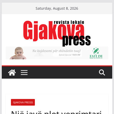
Skip
Saturday, August 8, 2026
to
content
GJAKOVA PRESSS
Një javë plot veprimtari