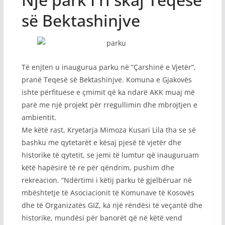
së Bektashinjve
Të enjten u inaugurua parku në “Çarshinë e Vjetër”,
pranë Teqesë së Bektashinjve. Komuna e Gjakovës
ishte përfituese e çmimit që ka ndarë AKK muaj më
parë me një projekt për rregullimin dhe mbrojtjen e
ambientit.
Me këtë rast, Kryetarja Mimoza Kusari Lila tha se së
bashku me qytetarët e kësaj pjesë të vjetër dhe
historike të qytetit, se jemi të lumtur që inauguruam
këtë hapësirë të re për qëndrim, pushim dhe
rekreacion. “Ndërtimi i këtij parku të gjelbëruar në
mbështetje të Asociacionit të Komunave të Kosovës
dhe të Organizatës GIZ, ka një rëndësi të veçantë dhe
historike, mundësi për banorët që në këtë vend