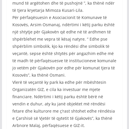
mund të argëtohen dhe të pushojnë ”, ka thënë ndër
të tjera kryetarja Mimoza Kusari-Lila.
Për përfaqësuesin e Asociacionit të Komunave të
Kosovës, Arsim Osmanaj, ndërtimi i këtij parku është
një shtytje për Gjakovën që edhe në të ardhmen të
shpërblehet me vepra të kësaj natyre. “ Edhe pse
shpërblim simbolik, kjo ka rëndësi dhe simbolik të
veçantë, sepse është shtytës për angazhim edhe më
të madh të përfaqësuesve të institucioneve komunale
jo vetëm për Gjakovën por edhe për komunat tjera të
Kosovës”, ka thënë Osmani.
Vlerë të veçantë ky park ka edhe për mbështesin
Organizatën GIZ, e cila ka investuar me mjete
financiare. Ndërtimi i këtij parku është bërë në
vendin e duhur, aty ku janë objektet më rëndësi
fetare dhe kulturore me ç’rast shtohet edhe rëndësia
e Çarshisë së Vjetër të qytetit të Gjakovës”, ka thënë
Arbnore Malaj, përfaqësuese e GIZ-it.