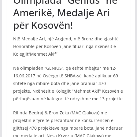
Amerikë, Medalje Ari
për Kosovën!
Një Medalje Ari, një Argjend, një Bronz dhe gjashtë
Honorable për Kosovën janë fituar nga nxënësit e
Kolegjit”Mehmet Akif”
Në olimpiadën “GENIUS”, që është mbajtur më 12-
16.06.2017 në Osëego të SHBA-së, kanë aplikuar 69
shtete nga mbarë bota dhe janë pranuar 470
projekte. Nxënësit e Kolegjit “Mehmet Akif” Kosovën e
përfaqësuan në kategori të ndryshme me 13 projekte.
Rilinda Beqiraj & Eron Zeka (MAC Gjakova) me
projektin e tyre të prezantuar në konkurrencën e
gjithsej 470 projekteve nga mbarë bota, janë nderuar
me medalje ari, Nesa Kryeziu (MAC Gjakova) me