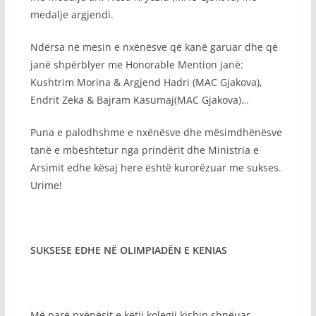
medalje argjendi.
Ndërsa në mesin e nxënësve që kanë garuar dhe që
janë shpërblyer me Honorable Mention janë:
Kushtrim Morina & Argjend Hadri (MAC Gjakova),
Endrit Zeka & Bajram Kasumaj(MAC Gjakova)…
Puna e palodhshme e nxënësve dhe mësimdhënësve
tanë e mbështetur nga prindërit dhe Ministria e
Arsimit edhe kësaj here është kurorëzuar me sukses.
Urime!
SUKSESE EDHE NË OLIMPIADËN E KENIAS
Më parë nxënësit e këtij kolegji kishin shnëuar