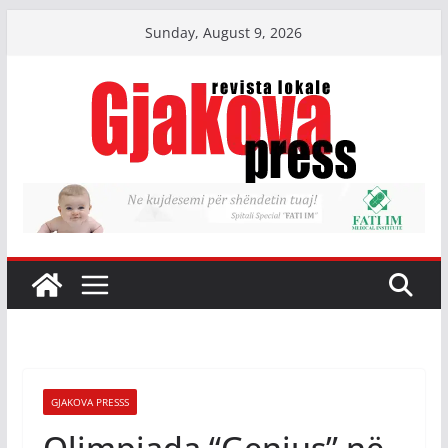
Skip
Sunday, August 9, 2026
to
content
GJAKOVA PRESSS
Olimpiada “Genius” në