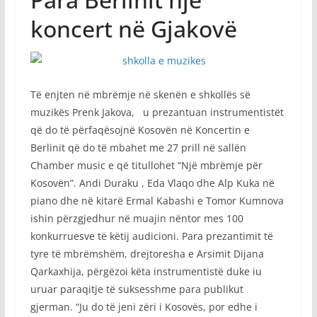
koncert në Gjakovë
Të enjten në mbrëmje në skenën e shkollës së
muzikës Prenk Jakova, u prezantuan instrumentistët
që do të përfaqësojnë Kosovën në Koncertin e
Berlinit që do të mbahet me 27 prill në sallën
Chamber music e që titullohet “Një mbrëmje për
Kosovën”. Andi Duraku , Eda Vlaqo dhe Alp Kuka në
piano dhe në kitarë Ermal Kabashi e Tomor Kumnova
ishin përzgjedhur në muajin nëntor mes 100
konkurruesve të këtij audicioni. Para prezantimit të
tyre të mbrëmshëm, drejtoresha e Arsimit Dijana
Qarkaxhija, përgëzoi këta instrumentistë duke iu
uruar paraqitje të suksesshme para publikut
gjerman. “Ju do të jeni zëri i Kosovës, por edhe i