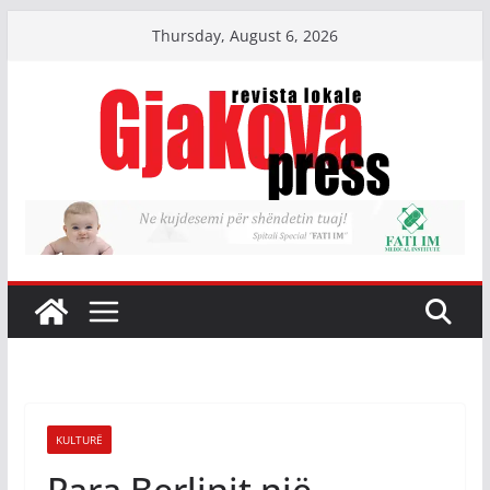
Skip
Thursday, August 6, 2026
to
content
KULTURË
Para Berlinit një