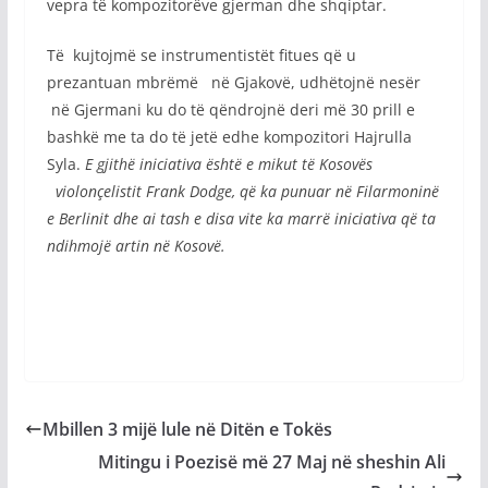
vepra të kompozitorëve gjerman dhe shqiptar.
Të kujtojmë se instrumentistët fitues që u
prezantuan mbrëmë në Gjakovë, udhëtojnë nesër
në Gjermani ku do të qëndrojnë deri më 30 prill e
bashkë me ta do të jetë edhe kompozitori Hajrulla
Syla.
E gjithë iniciativa është e mikut të Kosovës
violonçelistit Frank Dodge, që ka punuar në Filarmoninë
e Berlinit dhe ai tash e disa vite ka marrë iniciativa që ta
ndihmojë artin në Kosovë.
Mbillen 3 mijë lule në Ditën e Tokës
Mitingu i Poezisë më 27 Maj në sheshin Ali