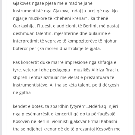
Gjakovës ngase pjesa më e madhe janë
instrumentistë nga Gjakova, ndaj ju uroj që nga kjo
ngjarje muzikore të ktheheni krenar” , ka thënë
Qarkaxhija. Fituesit e audicionit të Berlinit më pastaj
dëshmuan talentin, mjeshtërinë dhe bukurinë e
interpretimit të veprave të kompozitorëve të njohur
botëror për çka morën duartrokitje të gjata.
Pas koncertit duke marrë impresione nga shfaqja e
tyre, veterani dhe pedagogu i muzikës Aliriza Rraci u
shpreh i entuziazmuar me vlerat e prezantuara të
instrumentistëve. Ai tha se këta talent, po ti dërgosh
në gjitha
këndet e botës, ta zbardhin fytyrën”…Ndërkaq, njëri
nga pjesëmarrësit e koncertit që do ta përfaqësojë
Kosovën në Berlin, violinisti gjakovar Ermal Kabashi
tha se ndjehet krenar që do të prezantoj Kosovën me