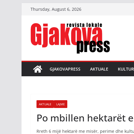
Skip
Thursday, August 6, 2026
to
content
GJAKOVAPRESS
AKTUALE
KULTUR
AKTUALE
LAJME
Po mbillen hektarët e
Rreth 6 mijë hektarë me misër, perime dhe kult