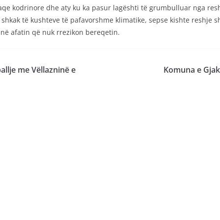
faqe kodrinore dhe aty ku ka pasur lagështi të grumbulluar nga res
r shkak të kushteve të pafavorshme klimatike, sepse kishte reshje 
në afatin që nuk rrezikon bereqetin.
ballje me Vëllazninë e
Komuna e Gjak