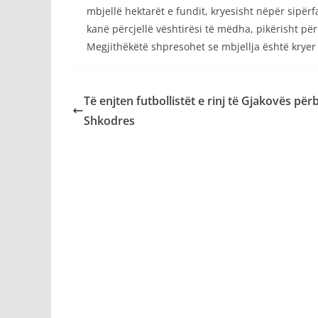
mbjellë hektarët e fundit, kryesisht nëpër sipër
kanë përcjellë vështirësi të mëdha, pikërisht pë
Megjithëkëtë shpresohet se mbjellja është kryer 
Të enjten futbollistët e rinj të Gjakovës për
Shkodres