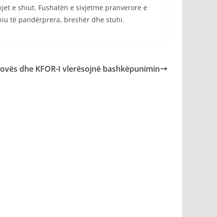
hjet e shiut. Fushatën e sivjetme pranverore e
shiu të pandërprera, breshër dhe stuhi.
ovës dhe KFOR-I vlerësojnë bashkëpunimin