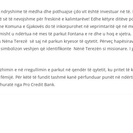
ar ndryshime të mëdha dhe pothuajse çdo vit është investuar në të.
ë së të nevojshme për freskinë e kalimtarëve! Edhe këtyre ditëve 
edhe Komuna e Gjakovës do të inkorpurohet në veprimtaritë që në m
misht u ndërtua në mes të parkut Fontana e re dhe u hoq e vjetra, 
 Nëna Terezë së saj në parkun kryesor të qytetit. Përveç hapësira
ë simbolizon veshjen që identifikonte Nënë Terezën si misionare. I
zhimin e në rregullimin e parkut në qendër të qytetit, ku pritet të
ër fëmijë. Për këtë të fundit tashmë kanë përfunduar punët në ndër
ë dhuratë nga Pro Credit Bank.