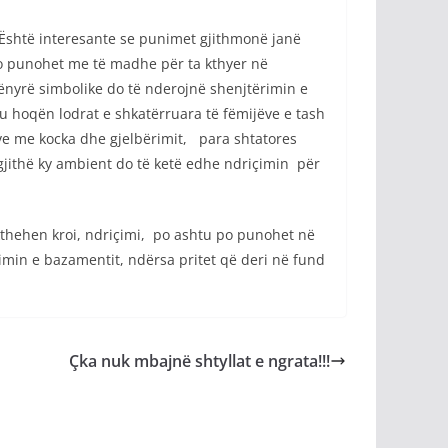
 Është interesante se punimet gjithmonë janë
po punohet me të madhe për ta kthyer në
ënyrë simbolike do të nderojnë shenjtërimin e
u hoqën lodrat e shkatërruara të fëmijëve e tash
ve me kocka dhe gjelbërimit, para shtatores
 gjithë ky ambient do të ketë edhe ndriçimin për
 kthehen kroi, ndriçimi, po ashtu po punohet në
timin e bazamentit, ndërsa pritet që deri në fund
Çka nuk mbajnë shtyllat e ngrata!!!