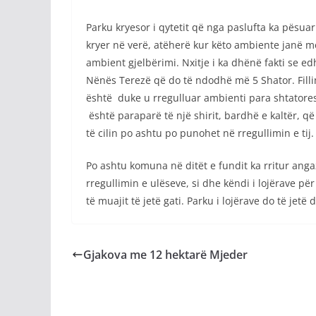
Parku kryesor i qytetit që nga paslufta ka pësu
kryer në verë, atëherë kur këto ambiente janë m
ambient gjelbërimi. Nxitje i ka dhënë fakti se 
Nënës Terezë që do të ndodhë më 5 Shator. Filli
është duke u rregulluar ambienti para shtatores
është paraparë të një shirit, bardhë e kaltër, q
të cilin po ashtu po punohet në rregullimin e tij.
Po ashtu komuna në ditët e fundit ka rritur anga
rregullimin e ulëseve, si dhe këndi i lojërave p
të muajit të jetë gati. Parku i lojërave do të jet
Gjakova me 12 hektarë Mjeder