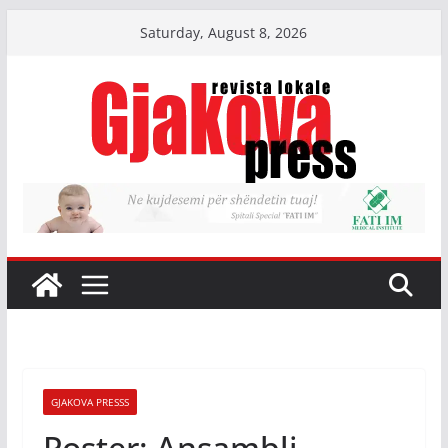
Skip
Saturday, August 8, 2026
to
content
GJAKOVA PRESSS
Poster: Ansambli