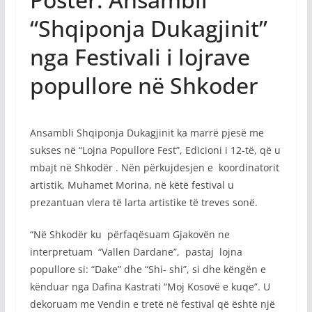
“Shqiponja Dukagjinit”
nga Festivali i lojrave
popullore në Shkoder
Ansambli Shqiponja Dukagjinit ka marrë pjesë me
sukses në “Lojna Popullore Fest”, Edicioni i 12-të, që u
mbajt në Shkodër . Nën përkujdesjen e koordinatorit
artistik, Muhamet Morina, në këtë festival u
prezantuan vlera të larta artistike të treves sonë.
“Në Shkodër ku përfaqësuam Gjakovën ne
interpretuam “Vallen Dardane”, pastaj lojna
popullore si: “Dake” dhe “Shi- shi”, si dhe këngën e
kënduar nga Dafina Kastrati “Moj Kosovë e kuqe”. U
dekoruam me Vendin e tretë në festival që është një