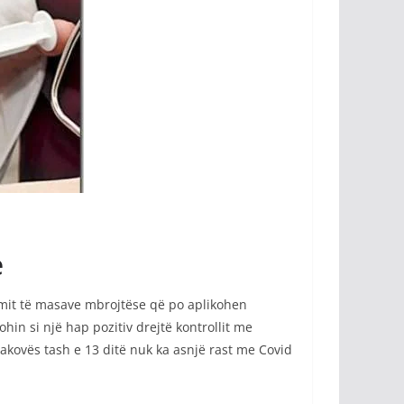
e
timit të masave mbrojtëse që po aplikohen
in si një hap pozitiv drejtë kontrollit me
jakovës tash e 13 ditë nuk ka asnjë rast me Covid