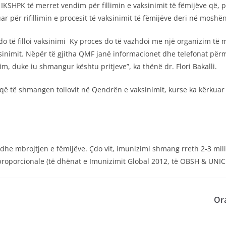
IKSHPK të merret vendim për fillimin e vaksinimit të fëmijëve që,
uar për rifillimin e procesit të vaksinimit të fëmijëve deri në mosh
o të filloi vaksinimi Ky proces do të vazhdoi me një organizim të 
sinimit. Nëpër të gjitha QMF janë informacionet dhe telefonat përm
m, duke iu shmangur kështu pritjeve”, ka thënë dr. Flori Bakalli.
 që të shmangen tollovit në Qendrën e vaksinimit, kurse ka kërkuar
 dhe mbrojtjen e fëmijëve. Çdo vit, imunizimi shmang rreth 2-3 mi
proporcionale (të dhënat e Imunizimit Global 2012, të OBSH & UNICE
Ora