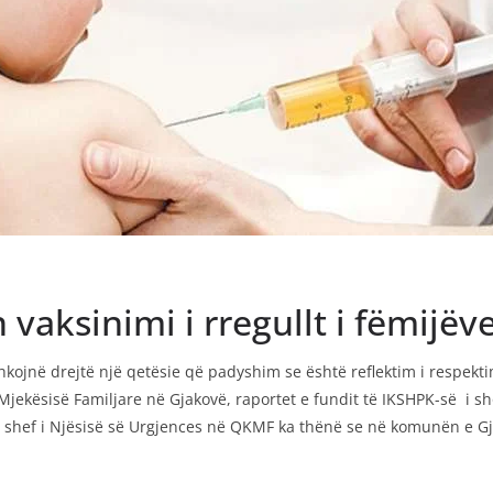
vaksinimi i rregullt i fëmijëv
shkojnë drejtë një qetësie që padyshim se është reflektim i respek
jekësisë Familjare në Gjakovë, raportet e fundit të IKSHPK-së i shoh
li, shef i Njësisë së Urgjences në QKMF ka thënë se në komunën e G