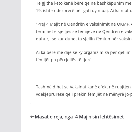
Të gjitha këto kanë bërë që në bashkëpunim me 
19, ishte ndërprerë për gati dy muaj. Ai ka njoft
“Prej 4 Majit në Qendrën e vaksinimit në QKMF, d
terminet e sjelljes së fëmijëve në Qendrën e vak
duhur, se kur duhet ta sjellin fëmiun për vaksini
Ai ka bërë me dije se ky organizim ka për qëllim
fëmijët pa përcjellës të tjerë.
Tashmë dihet se Vaksinat kanë efekt në ruajtjen
vdekjeprurëse që i prekin fëmijët në mënyrë jo-
Masat e reja, nga 4 Maj nisin lehtësimet