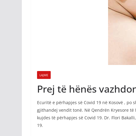
LAJME
Prej të hënës vazhdon 
Ecuritë e përhapjes së Covid 19 në Kosovë , po 
gjithandej vendit tonë. Në Qendrën Kryesore të M
kujdes të përhapjes së Covid 19. Dr. Flori Bakal
19.