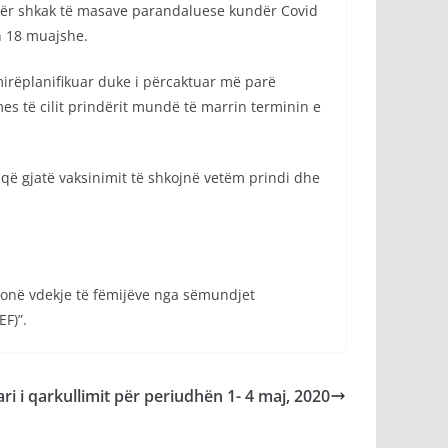
 për shkak të masave parandaluese kundër Covid
ën 18 muajshe.
mirëplanifikuar duke i përcaktuar më parë
es të cilit prindërit mundë të marrin terminin e
 që gjatë vaksinimit të shkojnë vetëm prindi dhe
lionë vdekje të fëmijëve nga sëmundjet
F)”.
ri i qarkullimit për periudhën 1- 4 maj, 2020