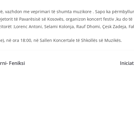
, vazhdon me veprimari të shumta muzikore . Sapo ka përmbyllur Fs
jetorit të Pavarësisë së Kosovës, organizon koncert festiv ,ku do të
torët :Lorenc Antoni, Selami Kolonja, Rauf Dhomi, Çesk Zadeja, Fah
), në ora 18:00, në Sallen Koncertale të Shkollës së Muzikës.
rni- Feniksi
Inicia