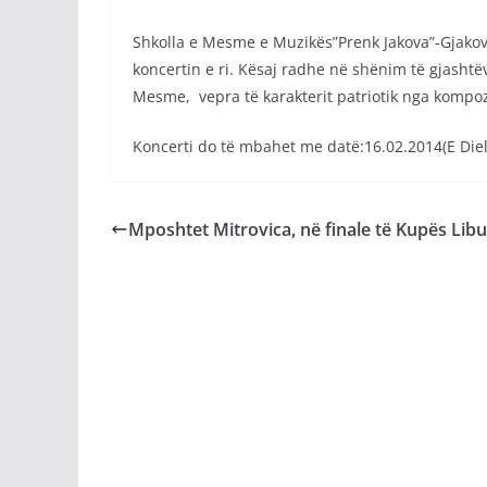
Shkolla e Mesme e Muzikës”Prenk Jakova”-Gjakovë
koncertin e ri. Kësaj radhe në shënim të gjashtëv
Mesme, vepra të karakterit patriotik nga kompozi
Koncerti do të mbahet me datë:16.02.2014(E Diele
Mposhtet Mitrovica, në finale të Kupës Libu