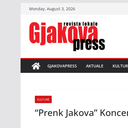
Skip
Monday, August 3, 2026
to
content
GJAKOVAPRESS
AKTUALE
KULTUR
KULTURË
“Prenk Jakova” Koncer