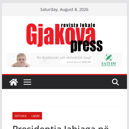
Skip
Saturday, August 8, 2026
to
content
AKTUALE
LAJME
Presidentja Jahjaga në