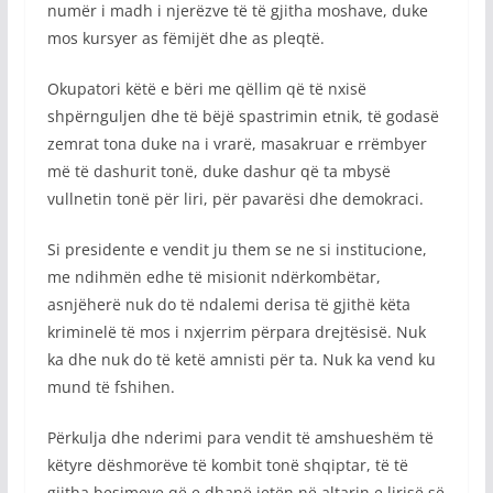
numër i madh i njerëzve të të gjitha moshave, duke
mos kursyer as fëmijët dhe as pleqtë.
Okupatori këtë e bëri me qëllim që të nxisë
shpërnguljen dhe të bëjë spastrimin etnik, të godasë
zemrat tona duke na i vrarë, masakruar e rrëmbyer
më të dashurit tonë, duke dashur që ta mbysë
vullnetin tonë për liri, për pavarësi dhe demokraci.
Si presidente e vendit ju them se ne si institucione,
me ndihmën edhe të misionit ndërkombëtar,
asnjëherë nuk do të ndalemi derisa të gjithë këta
kriminelë të mos i nxjerrim përpara drejtësisë. Nuk
ka dhe nuk do të ketë amnisti për ta. Nuk ka vend ku
mund të fshihen.
Përkulja dhe nderimi para vendit të amshueshëm të
këtyre dëshmorëve të kombit tonë shqiptar, të të
gjitha besimeve që e dhanë jetën në altarin e lirisë së