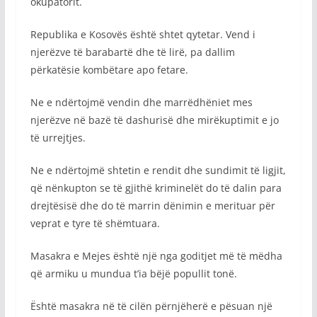
okupatorit.
Republika e Kosovës është shtet qytetar. Vend i
njerëzve të barabartë dhe të lirë, pa dallim
përkatësie kombëtare apo fetare.
Ne e ndërtojmë vendin dhe marrëdhëniet mes
njerëzve në bazë të dashurisë dhe mirëkuptimit e jo
të urrejtjes.
Ne e ndërtojmë shtetin e rendit dhe sundimit të ligjit,
që nënkupton se të gjithë kriminelët do të dalin para
drejtësisë dhe do të marrin dënimin e merituar për
veprat e tyre të shëmtuara.
Masakra e Mejes është një nga goditjet më të mëdha
që armiku u mundua t’ia bëjë popullit tonë.
Është masakra në të cilën përnjëherë e pësuan një