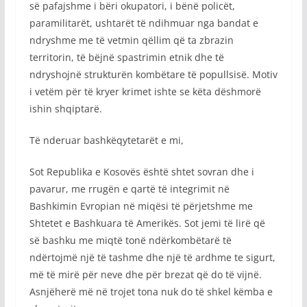
së pafajshme i bëri okupatori, i bënë policët,
paramilitarët, ushtarët të ndihmuar nga bandat e
ndryshme me të vetmin qëllim që ta zbrazin
territorin, të bëjnë spastrimin etnik dhe të
ndryshojnë strukturën kombëtare të popullsisë. Motiv
i vetëm për të kryer krimet ishte se këta dëshmorë
ishin shqiptarë.
Të nderuar bashkëqytetarët e mi,
Sot Republika e Kosovës është shtet sovran dhe i
pavarur, me rrugën e qartë të integrimit në
Bashkimin Evropian në miqësi të përjetshme me
Shtetet e Bashkuara të Amerikës. Sot jemi të lirë që
së bashku me miqtë tonë ndërkombëtarë të
ndërtojmë një të tashme dhe një të ardhme te sigurt,
më të mirë për neve dhe për brezat që do të vijnë.
Asnjëherë më në trojet tona nuk do të shkel këmba e