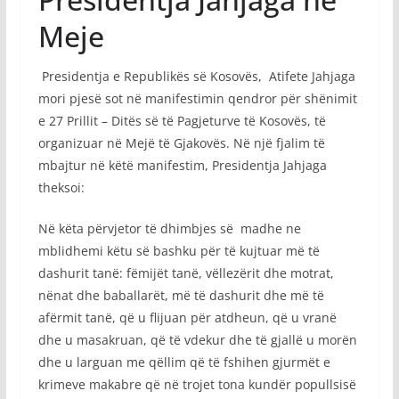
Meje
Presidentja e Republikës së Kosovës, Atifete Jahjaga
mori pjesë sot në manifestimin qendror për shënimit
e 27 Prillit – Ditës së të Pagjeturve të Kosovës, të
organizuar në Mejë të Gjakovës. Në një fjalim të
mbajtur në këtë manifestim, Presidentja Jahjaga
theksoi:
Në këta përvjetor të dhimbjes së madhe ne
mblidhemi këtu së bashku për të kujtuar më të
dashurit tanë: fëmijët tanë, vëllezërit dhe motrat,
nënat dhe baballarët, më të dashurit dhe më të
afërmit tanë, që u flijuan për atdheun, që u vranë
dhe u masakruan, që të vdekur dhe të gjallë u morën
dhe u larguan me qëllim që të fshihen gjurmët e
krimeve makabre që në trojet tona kundër popullsisë