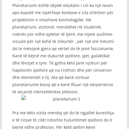
Planetariumi është objekt edukativ i cili ka një tavan
apo kupolë me sipërfaqe konkave e cila shërben për
projektimin e imazheve kosmologjike. Në
planetarium, vizitoret, mendohet në studentë,
nxënës por edhe qytetar të tjerë, me mjete auditive-
vizuale për një kohë të shkurtër , për një orë mësimi
do te mësojnë gjera qe vërtet do të jenë fascionante.
Kanë të bëjnë me dukuritë qiellore, yjet, galaktikat
dhe lëvizjet e tyre. Të gjitha këto janë njohuri për
hapësirën qiellore që na rrethon dhe për Universin
dhe elementet e tij. Ata që kanë vizituar
planetariume besoj që e kanë fituar një eksperience
të veçantë mbresëlënëse jetësore.
Pra me këto vizita mendoj që do të ngjallet kureshtja
e të rinjve të cilët ndoshta hulumtimet qiellore do ti
bëjnë edhe profesion. Për këtë qellim kemi