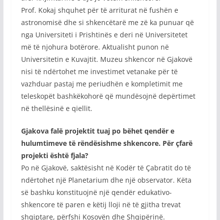
Prof. Kokaj shquhet për të arriturat në fushën e
astronomisë dhe si shkencëtarë me zë ka punuar që
nga Universiteti i Prishtinës e deri në Universitetet
më të njohura botërore. Aktualisht punon në
Universitetin e Kuvajtit. Muzeu shkencor në Gjakovë
nisi të ndërtohet me investimet vetanake për të
vazhduar pastaj me periudhën e kompletimit me
teleskopët bashkëkohorë që mundësojnë depërtimet
në thellësinë e qiellit.
Gjakova falë projektit tuaj po bëhet qendër e
hulumtimeve të rëndësishme shkencore. Për çfarë
projekti është fjala?
Po në Gjakovë, saktësisht në Kodër të Çabratit do të
ndërtohet një Planetarium dhe një observator. Këta
së bashku konstituojnë një qendër edukativo-
shkencore të paren e këtij lloji në të gjitha trevat
shqiptare, përfshi Kosovën dhe Shqipërinë.