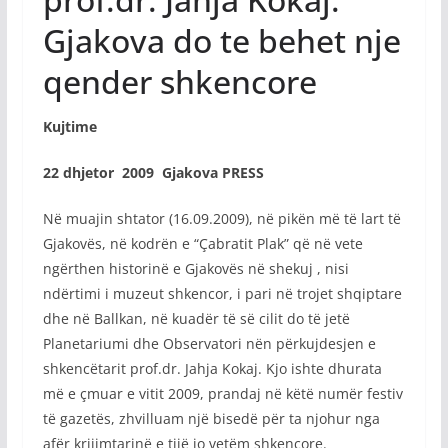
Gjakova do te behet nje
qender shkencore
Kujtime
22 dhjetor 2009 Gjakova PRESS
Në muajin shtator (16.09.2009), në pikën më të lart të
Gjakovës, në kodrën e “Çabratit Plak” që në vete
ngërthen historinë e Gjakovës në shekuj , nisi
ndërtimi i muzeut shkencor, i pari në trojet shqiptare
dhe në Ballkan, në kuadër të së cilit do të jetë
Planetariumi dhe Observatori nën përkujdesjen e
shkencëtarit prof.dr. Jahja Kokaj. Kjo ishte dhurata
më e çmuar e vitit 2009, prandaj në këtë numër festiv
të gazetës, zhvilluam një bisedë për ta njohur nga
afër krijimtarinë e tijë jo vetëm shkencore.