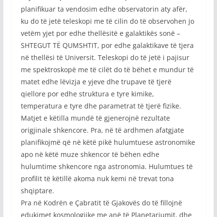
planifikuar ta vendosim edhe observatorin aty afër,
ku do të jetë teleskopi me të cilin do të observohen jo
vetëm yjet por edhe thellësitë e galaktikës sonë –
SHTEGUT TË QUMSHTIT, por edhe galaktikave të tjera
në thellësi të Universit. Teleskopi do të jetë i pajisur
me spektroskopë me të cilët do të bëhet e mundur të
matet edhe lëvizja e yjeve dhe trupave të tjerë
qiellore por edhe struktura e tyre kimike,
temperatura e tyre dhe parametrat të tjerë fizike.
Matjet e këtilla mundë të gjenerojnë rezultate
origjinale shkencore. Pra, në të ardhmen afatgjate
planifikojmë që në këtë pikë hulumtuese astronomike
apo në këtë muze shkencor të bëhen edhe
hulumtime shkencore nga astronomia. Hulumtues të
profilit të këtillë akoma nuk kemi në trevat tona
shqiptare.
Pra në Kodrën e Çabratit të Gjakovës do të fillojnë
edukimet kosmologjike me anë të Planetariumit, dhe