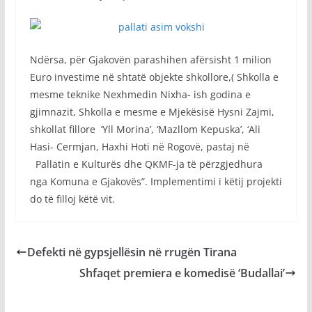
Ndërsa, për Gjakovën parashihen afërsisht 1 milion
Euro investime në shtatë objekte shkollore,( Shkolla e
mesme teknike Nexhmedin Nixha- ish godina e
gjimnazit, Shkolla e mesme e Mjekësisë Hysni Zajmi,
shkollat fillore ‘Yll Morina’, ‘Mazllom Kepuska’, ‘Ali
Hasi- Cermjan, Haxhi Hoti në Rogovë, pastaj në
Pallatin e Kulturës dhe QKMF-ja të përzgjedhura
nga Komuna e Gjakovës”. Implementimi i këtij projekti
do të filloj këtë vit.
Defekti në gypsjellësin në rrugën Tirana
Shfaqet premiera e komedisë ‘Budallai’