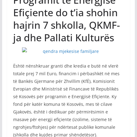
Efiçiente do t’ia shohin
hajrin 7 shkolla, QKMF-
ja dhe Pallati Kulturës
Është nënshkruar granti dhe kredia e butë në vlerë
totale prej 7 mil Euro, financim i përbashkët në mes
të Bankës Gjermane për Zhvillim (KfË), Komisionit
Evropian dhe Ministrisë së Financave të Republikës
së Kosovës për programin e Energjisë Efiçiente. Ky
fond për katër komuna të Kosovës, mes të cilave
Gjakovës, është i dedikuar për përmirësimin e
masave për energji efiçiente (izolime, sisteme të
ngrohjes/ftohjes) për ndërtesat publike komunale
(shkolla dhe kujdes primar shëndetësor).