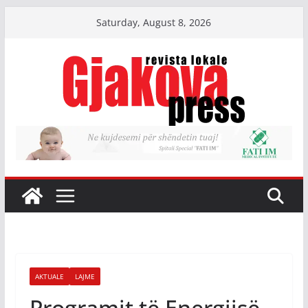
Skip
Saturday, August 8, 2026
to
content
AKTUALE
LAJME
Programit të Energjisë